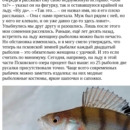
та?» – указал он на фигурку, так и остававшуюся крайней на
льду. «Ну да». – «Так это… – он назвал имя, но я его плохо
расслышал. – Она с нами приехала. Муж был рядом с ней, но
у него не клевало, и он уже давно где-то здесь ловит».
Улыбнулись мы друг другу и разошлись. Лишь после этого
мои сомнения рассеялись. Раньше, ещё лет десять назад,
встретить на льду женщину-рыболова можно было нечасто.
Но обстановка изменилась, и я могу смело утверждать, что
теперь на псковской зимней рыбалке каждый двадцатый
рыболов – это обязательно женщина с удочкой. И это если
считать по минимуму. Сегодня, например, на льду в этой
части Псковского озера процент был выше: из 25 рыболов две
русалки присутствовали точно. Чаще всего современных
рыбачек можно заметить издалека: на них модные
рыболовные костюмы, яркие шапочки и сапожки.