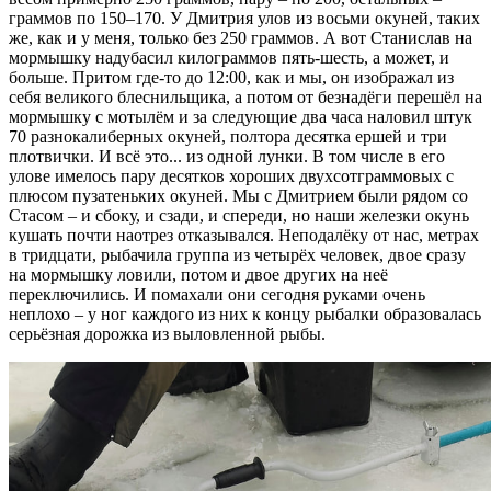
граммов по 150–170. У Дмитрия улов из восьми окуней, таких
же, как и у меня, только без 250 граммов. А вот Станислав на
мормышку надубасил килограммов пять-шесть, а может, и
больше. Притом где-то до 12:00, как и мы, он изображал из
себя великого блеснильщика, а потом от безнадёги перешёл на
мормышку с мотылëм и за следующие два часа наловил штук
70 разнокалиберных окуней, полтора десятка ершей и три
плотвички. И всё это... из одной лунки. В том числе в его
улове имелось пару десятков хороших двухсотграммовых с
плюсом пузатеньких окуней. Мы с Дмитрием были рядом со
Стасом – и сбоку, и сзади, и спереди, но наши железки окунь
кушать почти наотрез отказывался. Неподалёку от нас, метрах
в тридцати, рыбачила группа из четырёх человек, двое сразу
на мормышку ловили, потом и двое других на неё
переключились. И помахали они сегодня руками очень
неплохо – у ног каждого из них к концу рыбалки образовалась
серьёзная дорожка из выловленной рыбы.