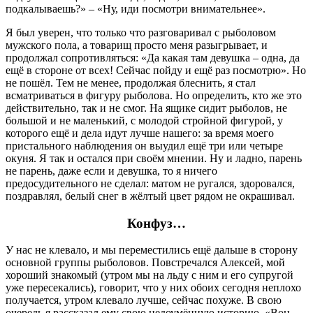
подкалываешь?» – «Ну, иди посмотри внимательнее».
Я был уверен, что только что разговаривал с рыболовом
мужского пола, а товарищ просто меня разыгрывает, и
продолжал сопротивляться: «Да какая там девушка – одна, да
ещё в стороне от всех! Сейчас пойду и ещё раз посмотрю». Но
не пошёл. Тем не менее, продолжая блеснить, я стал
всматриваться в фигуру рыболова. Но определить, кто же это
действительно, так и не смог. На ящике сидит рыболов, не
большой и не маленький, с молодой стройной фигурой, у
которого ещё и дела идут лучше нашего: за время моего
пристального наблюдения он выудил ещё три или четыре
окуня. Я так и остался при своём мнении. Ну и ладно, парень
не парень, даже если и девушка, то я ничего
предосудительного не сделал: матом не ругался, здоровался,
поздравлял, белый снег в жёлтый цвет рядом не окрашивал.
Конфуз…
У нас не клевало, и мы переместились ещё дальше в сторону
основной группы рыболовов. Повстречался Алексей, мой
хороший знакомый (утром мы на льду с ним и его супругой
уже пересекались), говорит, что у них обоих сегодня неплохо
получается, утром клевало лучше, сейчас похуже. В свою
очередь я рассказал ему свою недоумённую историю. «Вон