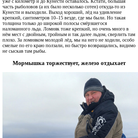
уже с километр и до Кунести оставалось. Кстати, большая
часть рыболовов (а их было несколько сотен) откуда-то из
Кунести и выходили. Выход хороший, лёд на удивление
крепкий, сантиметров 10–15 везде, где мы были. Но такая
толщина только до широкой полосы смёрзшегося
наломанного льда. Ломняк тоже крепкий, но очень много в
нём мест с двойным, тройным и так далее льдом, сверлить там
плохо. За ломняком молодой лёд, мы на него не ходили, особо
смелые по его краю ползали, но быстро возвращались, видимо
не сыскав там рыбы.
Мормышка торжествует, железо отдыхает