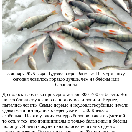
8 января 2025 года. Чудское озеро, Заполье. На мормышку
сегодня ловилось гораздо лучше, чем на блёсны или
балансиры
До полоски ломняка примерно метров 300–400 от берега. Вот
по его ближнему краю в основном все и ловили. Вернее,
пытались ловить. Самые первые и неудовлетворённые начали
сдаваться и потянулись в берег уже в 11:30. Клевало
слабенько. Но это у таких суперрыболовов, как я и Дмитрий,
то есть у тех, кто принципиально только балансиры и блёсны
полощут. Я девять окуней «наполоскал», из них одного –
весом примерно 250 граммов, пару – по 200, остальных –