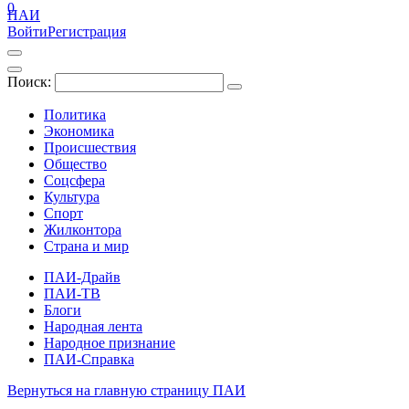
0
ПАИ
Войти
Регистрация
Поиск:
Политика
Экономика
Происшествия
Общество
Соцсфера
Культура
Спорт
Жилконтора
Страна и мир
ПАИ-Драйв
ПАИ-ТВ
Блоги
Народная лента
Народное признание
ПАИ-Справка
Вернуться на главную страницу ПАИ