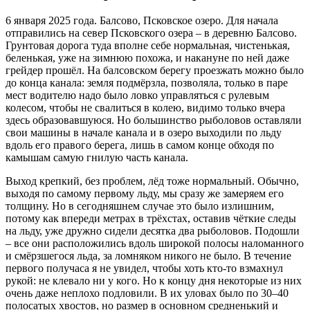
6 января 2025 года. Балсово, Псковское озеро. Для начала
отправились на север Псковского озера – в деревню Балсово.
Грунтовая дорога туда вполне себе нормальная, чистенькая,
беленькая, уже на зимнюю похожа, и накануне по ней даже
грейдер прошёл. На балсовском берегу проезжать можно было
до конца канала: земля подмёрзла, позволяла, только в паре
мест водителю надо было ловко управляться с рулевым
колесом, чтобы не свалиться в колею, видимо только вчера
здесь образовавшуюся. Но большинство рыболовов оставляли
свои машины в начале канала и в озеро выходили по льду
вдоль его правого берега, лишь в самом конце обходя по
камышам самую гнилую часть канала.
Выход крепкий, без проблем, лёд тоже нормальный. Обычно,
выходя по самому первому льду, мы сразу же замеряем его
толщину. Но в сегодняшнем случае это было излишним,
потому как впереди метрах в трёхстах, оставив чёткие следы
на льду, уже дружно сидели десятка два рыболовов. Подошли
– все они расположились вдоль широкой полосы наломанного
и смёрзшегося льда, за ломняком никого не было. В течение
первого получаса я не увидел, чтобы хоть кто-то взмахнул
рукой: не клевало ни у кого. Но к концу дня некоторые из них
очень даже неплохо подловили. В их уловах было по 30–40
полосатых хвостов, но размер в основном средненький и