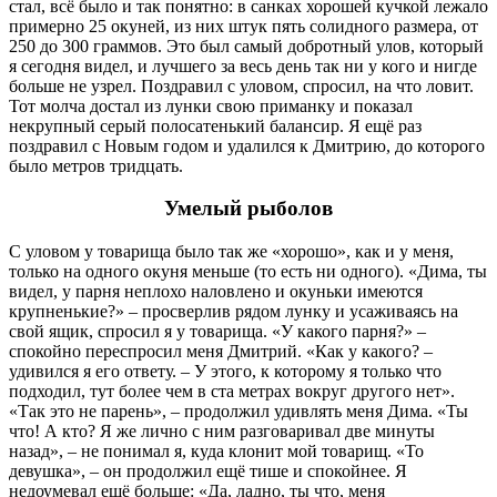
стал, всё было и так понятно: в санках хорошей кучкой лежало
примерно 25 окуней, из них штук пять солидного размера, от
250 до 300 граммов. Это был самый добротный улов, который
я сегодня видел, и лучшего за весь день так ни у кого и нигде
больше не узрел. Поздравил с уловом, спросил, на что ловит.
Тот молча достал из лунки свою приманку и показал
некрупный серый полосатенький балансир. Я ещё раз
поздравил с Новым годом и удалился к Дмитрию, до которого
было метров тридцать.
Умелый рыболов
С уловом у товарища было так же «хорошо», как и у меня,
только на одного окуня меньше (то есть ни одного). «Дима, ты
видел, у парня неплохо наловлено и окуньки имеются
крупненькие?» – просверлив рядом лунку и усаживаясь на
свой ящик, спросил я у товарища. «У какого парня?» –
спокойно переспросил меня Дмитрий. «Как у какого? –
удивился я его ответу. – У этого, к которому я только что
подходил, тут более чем в ста метрах вокруг другого нет».
«Так это не парень», – продолжил удивлять меня Дима. «Ты
что! А кто? Я же лично с ним разговаривал две минуты
назад», – не понимал я, куда клонит мой товарищ. «То
девушка», – он продолжил ещё тише и спокойнее. Я
недоумевал ещё больше: «Да, ладно, ты что, меня