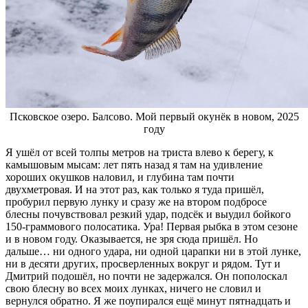
Псковское озеро. Балсово. Мой первый окунёк в новом, 2025
году
Я ушёл от всей толпы метров на триста влево к берегу, к
камышовым мысам: лет пять назад я там на удивление
хороших окушков наловил, и глубина там почти
двухметровая. И на этот раз, как только я туда пришёл,
пробурил первую лунку и сразу же на втором подбросе
блесны почувствовал резкий удар, подсёк и выудил бойкого
150-граммового полосатика. Ура! Первая рыбка в этом сезоне
и в новом году. Оказывается, не зря сюда пришёл. Но
дальше… ни одного удара, ни одной царапки ни в этой лунке,
ни в десяти других, просверленных вокруг и рядом. Тут и
Дмитрий подошёл, но почти не задержался. Он пополоскал
свою блесну во всех моих лунках, ничего не словил и
вернулся обратно. Я же поупирался ещё минут пятнадцать и