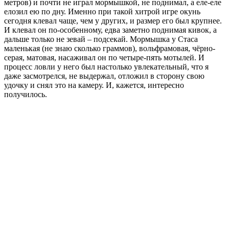
метров) и почти не играл мормышкой, не поднимал, а еле-еле
елозил ею по дну. Именно при такой хитрой игре окунь
сегодня клевал чаще, чем у других, и размер его был крупнее.
И клевал он по-особенному, едва заметно поднимая кивок, а
дальше только не зевай – подсекай. Мормышка у Стаса
маленькая (не знаю сколько граммов), вольфрамовая, чёрно-
серая, матовая, насаживал он по четыре-пять мотылей. И
процесс ловли у него был настолько увлекательный, что я
даже засмотрелся, не выдержал, отложил в сторону свою
удочку и снял это на камеру. И, кажется, интересно
получилось.