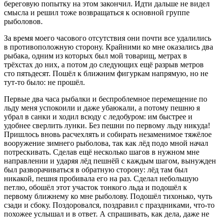
береговую попытку на этом закончил. Идти дальше не видел
смысла и решил тоже возвращаться к основной группе
рыболовов.
За время моего часового отсутствия они почти все удалились
в противоположную сторону. Крайними ко мне оказались два
рыбака, одним из которых был мой товарищ, метрах в
трёхстах до них, а потом до следующих ещё разрыв метров
сто пятьдесят. Пошёл к ближним фигуркам напрямую, но не
тут-то было: не прошёл.
Первые два часа рыбалки и беспроблемное перемещение по
льду меня успокоили и даже убаюкали, а потому пешню я
убрал в санки и ходил всюду с ледобуром: им быстрее и
удобнее сверлить лунки. Без пешни по первому льду никуда!
Пришлось вновь расчехлять и собирать незаменимое тяжёлое
вооружение зимнего рыболова, так как лёд подо мной начал
потрескивать. Сделав ещё несколько шагов в нужном мне
направлении и ударяя лёд пешнёй с каждым шагом, вынужден
был разворачиваться в обратную сторону: лёд там был
никакой, пешня пробивала его на раз. Сделал небольшую
петлю, обошёл этот участок тонкого льда и подошёл к
первому ближнему ко мне рыболову. Подошёл тихонько, чуть
сзади и сбоку. Поздоровался, поздравил с праздниками, что-то
похожее услышал и в ответ. А спрашивать, как дела, даже не