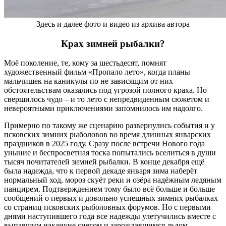
Здесь и далее фото и видео из архива автора
Крах зимней рыбалки?
Моё поколение, те, кому за шестьдесят, помнят
художественный фильм «Пропало лето», когда планы
мальчишек на каникулы по не зависящим от них
обстоятельствам оказались под угрозой полного краха. Но
свершилось чудо – и то лето с непредвиденным сюжетом и
невероятными приключениями запомнилось им надолго.
Примерно по такому же сценарию развернулись события и у
псковских зимних рыболовов во время длинных январских
праздников в 2025 году. Сразу после встречи Нового года
уныние и беспросветная тоска попытались вселиться в души
тысяч почитателей зимней рыбалки. В конце декабря ещё
была надежда, что к первой декаде января зима наберёт
нормальный ход, мороз скуёт реки и озёра надёжным ледяным
панцирем. Подтверждением тому было всё больше и больше
сообщений о первых и довольно успешных зимних рыбалках
со страниц псковских рыболовных форумов. Но с первыми
днями наступившего года все надежды улетучились вместе с
выпавшим накануне снегом и зарождавшимся льдом.