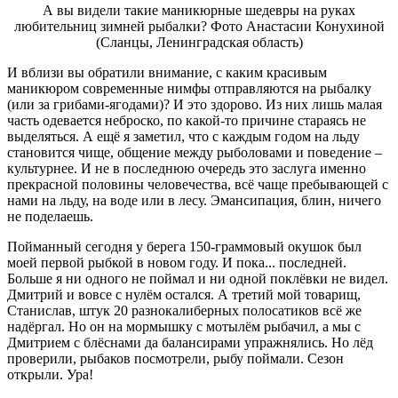
А вы видели такие маникюрные шедевры на руках
любительниц зимней рыбалки? Фото Анастасии Конухиной
(Сланцы, Ленинградская область)
И вблизи вы обратили внимание, с каким красивым
маникюром современные нимфы отправляются на рыбалку
(или за грибами-ягодами)? И это здорово. Из них лишь малая
часть одевается неброско, по какой-то причине стараясь не
выделяться. А ещё я заметил, что с каждым годом на льду
становится чище, общение между рыболовами и поведение –
культурнее. И не в последнюю очередь это заслуга именно
прекрасной половины человечества, всё чаще пребывающей с
нами на льду, на воде или в лесу. Эмансипация, блин, ничего
не поделаешь.
Пойманный сегодня у берега 150-граммовый окушок был
моей первой рыбкой в новом году. И пока... последней.
Больше я ни одного не поймал и ни одной поклёвки не видел.
Дмитрий и вовсе с нулëм остался. А третий мой товарищ,
Станислав, штук 20 разнокалиберных полосатиков всё же
надëргал. Но он на мормышку с мотылëм рыбачил, а мы с
Дмитрием с блëснами да балансирами упражнялись. Но лёд
проверили, рыбаков посмотрели, рыбу поймали. Сезон
открыли. Ура!