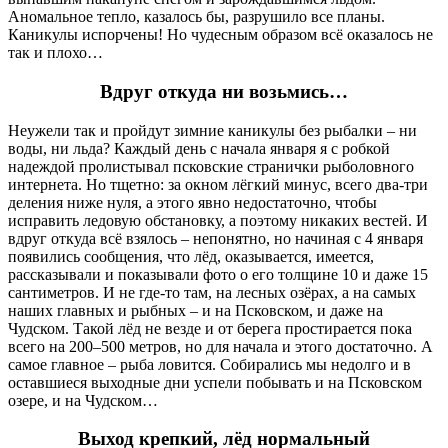
Аномальное тепло, казалось бы, разрушило все планы.
Каникулы испорчены! Но чудесным образом всё оказалось не
так и плохо…
Вдруг откуда ни возьмись…
Неужели так и пройдут зимние каникулы без рыбалки – ни
воды, ни льда? Каждый день с начала января я с робкой
надеждой пролистывал псковские странички рыболовного
интернета. Но тщетно: за окном лёгкий минус, всего два-три
деления ниже нуля, а этого явно недостаточно, чтобы
исправить ледовую обстановку, а поэтому никаких вестей. И
вдруг откуда всё взялось – непонятно, но начиная с 4 января
появились сообщения, что лёд, оказывается, имеется,
рассказывали и показывали фото о его толщине 10 и даже 15
сантиметров. И не где-то там, на лесных озёрах, а на самых
наших главных и рыбных – и на Псковском, и даже на
Чудском. Такой лёд не везде и от берега простирается пока
всего на 200–500 метров, но для начала и этого достаточно. А
самое главное – рыба ловится. Собирались мы недолго и в
оставшиеся выходные дни успели побывать и на Псковском
озере, и на Чудском…
Выход крепкий, лёд нормальный