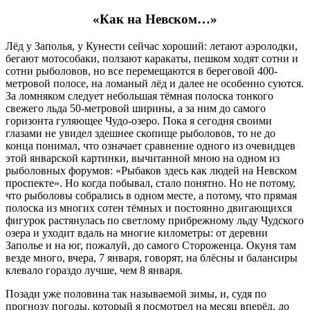
«Как на Невском…»
Лёд у Заполья, у Кунести сейчас хороший: летают аэролодки,
бегают мотособаки, ползают каракаты, пешком ходят сотни и
сотни рыболовов, но все перемещаются в береговой 400-
метровой полосе, на ломаный лёд и далее не особенно суются.
За ломняком следует небольшая тёмная полоска тонкого
свежего льда 50-метровой ширины, а за ним до самого
горизонта гуляющее Чудо-озеро. Пока я сегодня своими
глазами не увидел здешнее скопище рыболовов, то не до
конца понимал, что означает сравнение одного из очевидцев
этой январской картинки, вычитанной мною на одном из
рыболовных форумов: «Рыбаков здесь как людей на Невском
проспекте». Но когда побывал, стало понятно. Но не потому,
что рыболовы собрались в одном месте, а потому, что прямая
полоска из многих сотен тёмных и постоянно двигающихся
фигурок растянулась по светлому прибрежному льду Чудского
озера и уходит вдаль на многие километры: от деревни
Заполье и на юг, пожалуй, до самого Стороженца. Окуня там
везде много, вчера, 7 января, говорят, на блëсны и балансиры
клевало гораздо лучше, чем 8 января.
Позади уже половина так называемой зимы, и, судя по
прогнозу погоды, который я посмотрел на месяц вперёд, до