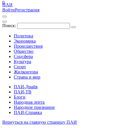
0
ПАИ
Войти
Регистрация
Поиск:
Политика
Экономика
Происшествия
Общество
Соцсфера
Культура
Спорт
Жилконтора
Страна и мир
ПАИ-Драйв
ПАИ-ТВ
Блоги
Народная лента
Народное признание
ПАИ-Справка
Вернуться на главную страницу ПАИ