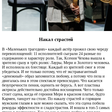
Накал страстей
В «Маленьких трагедиях» каждый актёр прожил свою череду
перевоплощений: 11 исполнителей сыграли 24 разные по
содержанию и характеру роли. Так, Ксения Чехова вышла к
зрителю сразу в трёх ролях: Лауры, Мери и Золотого человека.
И исполнила их блестяще. Каждый из зрителей смог в этом
убедиться. И не только потому, что её экстравагантный
«денежный» образ запомнится любому, а потому что пела и
двигалась она в этом спектакле превосходно. Что касается
безупречности пения, оценить не берусь. А вот пластика
актрисы действительно достойна восхищения. Чего только
стоит сцена, когда её героиня Мери в красном платье, будто
Кармен, танцует на столе. По накалу страстей и горящим
мужским глазам в зале можно сказать, что эта сцена побила
рекорды эффектности и сладострастия. И вошла в топ-5 самых