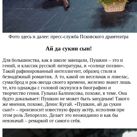
Фото здесь и далее: пресс-служба Псковского драмтеатра
Ай да сукин сын!
Для большинства, как в школе завещали, Пушкин – это и
гений, и классик русской литературы, и «солнце поэзии».
Такой рафинированный интеллигент, образец стиля и
безнадёжный романтик. А то, какой он весельчак и ловелас,
сумасброд и рок-звезда своего времени, железно знают лишь
те, кто однажды с головой окунулся в биографию и
творчество гения. Гульназ Балпеисова, похоже, в теме. Она
будто доказывает: Пушкин не может быть занудным! Такого
же мнения, похоже, Денис Кугай. «Пушкин, ай да сукин
сын!» – произносит известную фразу актёр, исполняя при
этом роль Лепорелло. Делает это неожиданно и как бы
невзначай – ремаркой от самого себя.