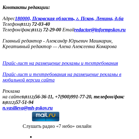
Контакты редакции:
Адреc
180000, Псковская область, г. Псков, Ленина, д.6а
Телефон
72-03-40
(8112)
Телефон/факс
72-29-00
Email
redactor@informpskov.ru
(8112)
Главный редактор - Александр Юрьевич Машкарин,
Креативный редактор — Алена Алексеевна Комарова
Прайс-лист на размещение рекламы и техтребования
Прайс-лист и техтребования на размещение рекламы в
мобильной версии сайта
Реклама
на сайте
56-36-11, +7(900)991-77-20, телефон/факс
8(8112)
57-51-94
8(8112)
n.vasilieva@mh-pskov.ru
Слушать радио «7 небо» онлайн