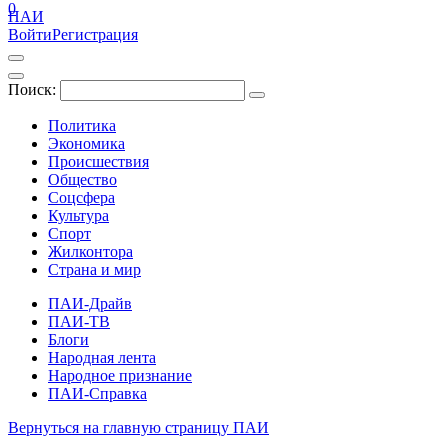
0
ПАИ
Войти
Регистрация
Поиск:
Политика
Экономика
Происшествия
Общество
Соцсфера
Культура
Спорт
Жилконтора
Страна и мир
ПАИ-Драйв
ПАИ-ТВ
Блоги
Народная лента
Народное признание
ПАИ-Справка
Вернуться на главную страницу ПАИ