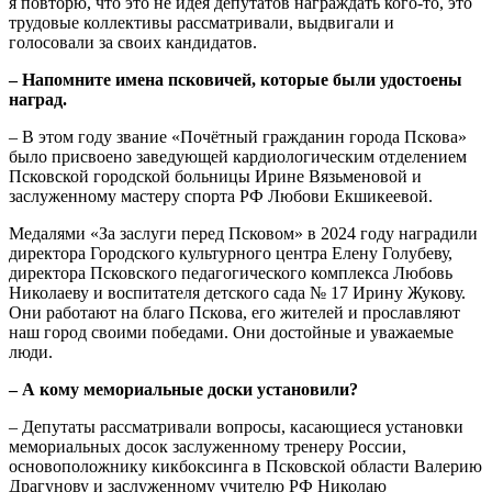
я повторю, что это не идея депутатов награждать кого-то, это
трудовые коллективы рассматривали, выдвигали и
голосовали за своих кандидатов.
– Напомните имена псковичей, которые были удостоены
наград.
– В этом году звание «Почётный гражданин города Пскова»
было присвоено заведующей кардиологическим отделением
Псковской городской больницы Ирине Вязьменовой и
заслуженному мастеру спорта РФ Любови Екшикеевой.
Медалями «За заслуги перед Псковом» в 2024 году наградили
директора Городского культурного центра Елену Голубеву,
директора Псковского педагогического комплекса Любовь
Николаеву и воспитателя детского сада № 17 Ирину Жукову.
Они работают на благо Пскова, его жителей и прославляют
наш город своими победами. Они достойные и уважаемые
люди.
– А кому мемориальные доски установили?
– Депутаты рассматривали вопросы, касающиеся установки
мемориальных досок заслуженному тренеру России,
основоположнику кикбоксинга в Псковской области Валерию
Драгунову и заслуженному учителю РФ Николаю