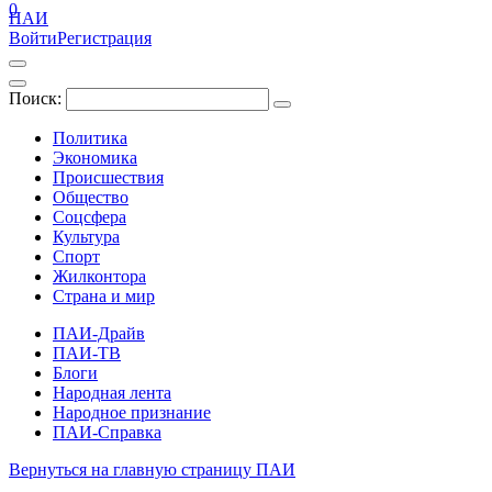
0
ПАИ
Войти
Регистрация
Поиск:
Политика
Экономика
Происшествия
Общество
Соцсфера
Культура
Спорт
Жилконтора
Страна и мир
ПАИ-Драйв
ПАИ-ТВ
Блоги
Народная лента
Народное признание
ПАИ-Справка
Вернуться на главную страницу ПАИ