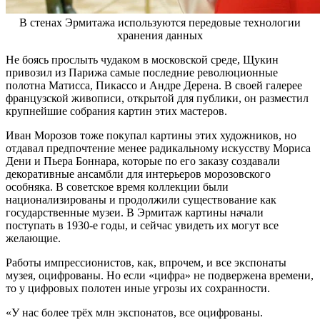
В стенах Эрмитажа используются передовые технологии
хранения данных
Не боясь прослыть чудаком в московской среде, Щукин
привозил из Парижа самые последние революционные
полотна Матисса, Пикассо и Андре Дерена. В своей галерее
французской живописи, открытой для публики, он разместил
крупнейшие собрания картин этих мастеров.
Иван Морозов тоже покупал картины этих художников, но
отдавал предпочтение менее радикальному искусству Мориса
Дени и Пьера Боннара, которые по его заказу создавали
декоративные ансамбли для интерьеров морозовского
особняка. В советское время коллекции были
национализированы и продолжили существование как
государственные музеи. В Эрмитаж картины начали
поступать в 1930-е годы, и сейчас увидеть их могут все
желающие.
Работы импрессионистов, как, впрочем, и все экспонаты
музея, оцифрованы. Но если «цифра» не подвержена времени,
то у цифровых полотен иные угрозы их сохранности.
«У нас более трёх млн экспонатов, все оцифрованы.