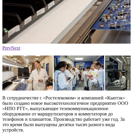
На заводе "Авангард"
Н
Prev
Next
В сотрудничестве с «Ростелекомом» и компанией «Кьютэк»
было создано новое высокотехнологичное предприятие ООО
«НПО РТТ», выпускающее телекоммуникационное
оборудование от маршрутизаторов и коммутаторов до
телефонов и планшетов. Производство работает уже год. За
это время были выпущены десятки тысяч разного вида
устройств.