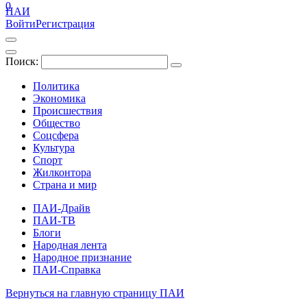
0
ПАИ
Войти
Регистрация
Поиск:
Политика
Экономика
Происшествия
Общество
Соцсфера
Культура
Спорт
Жилконтора
Страна и мир
ПАИ-Драйв
ПАИ-ТВ
Блоги
Народная лента
Народное признание
ПАИ-Справка
Вернуться на главную страницу ПАИ