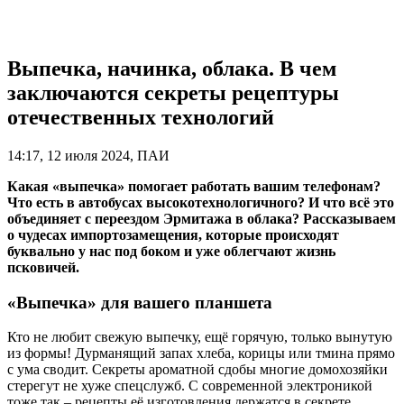
Выпечка, начинка, облака. В чем
заключаются секреты рецептуры
отечественных технологий
14:17, 12 июля 2024, ПАИ
Какая «выпечка» помогает работать вашим телефонам?
Что есть в автобусах высокотехнологичного? И что всё это
объединяет с переездом Эрмитажа в облака? Рассказываем
о чудесах импортозамещения, которые происходят
буквально у нас под боком и уже облегчают жизнь
псковичей.
«Выпечка» для вашего планшета
Кто не любит свежую выпечку, ещё горячую, только вынутую
из формы! Дурманящий запах хлеба, корицы или тмина прямо
с ума сводит. Секреты ароматной сдобы многие домохозяйки
стерегут не хуже спецслужб. С современной электроникой
тоже так – рецепты её изготовления держатся в секрете.