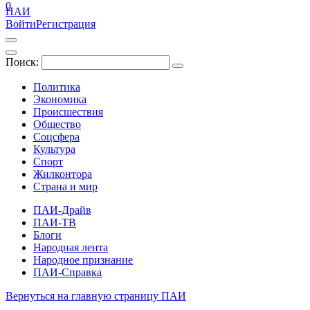
0
ПАИ
Войти
Регистрация
Поиск:
Политика
Экономика
Происшествия
Общество
Соцсфера
Культура
Спорт
Жилконтора
Страна и мир
ПАИ-Драйв
ПАИ-ТВ
Блоги
Народная лента
Народное признание
ПАИ-Справка
Вернуться на главную страницу ПАИ