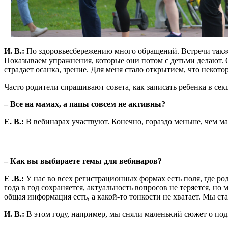
И. В.:
По здоровьесбережению много обращений. Встречи также
Показываем упражнения, которые они потом с детьми делают. Оч
страдает осанка, зрение. Для меня стало открытием, что некото
Часто родители спрашивают совета, как записать ребенка в секц
– Все на мамах, а папы совсем не активны?
Е. В.:
В вебинарах участвуют. Конечно, гораздо меньше, чем ма
– Как вы выбираете темы для вебинаров?
Е .В.:
У нас во всех регистрационных формах есть поля, где ро
года в год сохраняется, актуальность вопросов не теряется, но
общая информация есть, а какой-то тонкости не хватает. Мы ст
И. В.:
В этом году, например, мы сняли маленький сюжет о подв