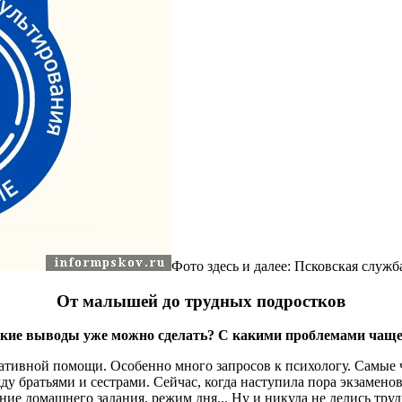
Фото здесь и далее: Псковская служ
От малышей до трудных подростков
 какие выводы уже можно сделать? С какими проблемами чащ
тативной помощи. Особенно много запросов к психологу. Самые
у братьями и сестрами. Сейчас, когда наступила пора экзаменов
ие домашнего задания, режим дня... Ну и никуда не делись тру