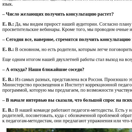
язык.
– Число желающих получить консультацию растет?
Е. В.:
Да, мы видим прирост нашей аудитории. Согласно плану 
просветительские вебинары. Кроме того, мы проводим очные 
– Сегодня все, наверное, стремятся получить консультацию
Е. В.:
В основном, но есть родители, которым легче поговорить
Еще одним итогом нашей двухлетней работы стал выход на все
– А откуда? Наши ближайшие соседи?
Е. В.:
Из самых разных, представлена вся Россия. Произошло эт
Министерство просвещения и Институт коррекционной педагоги
программой, которую мы предлагаем, по возможности участвую
– В начале интервью вы сказали, что большой спрос на пс
Е. В.:
В нашей команде работают педагоги-методисты. Есть у н
родителей, посоветовать, куда с обозначенной проблемой обрат
к педагогам-методистам, они предлагают упражнения или что-т