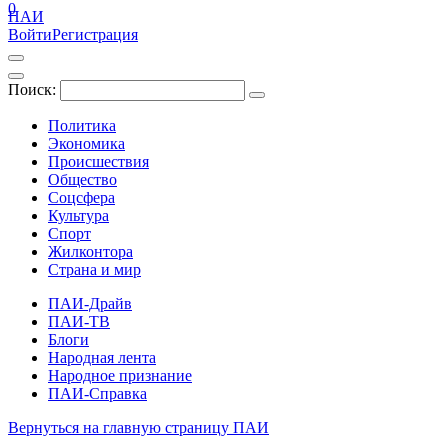
0
ПАИ
Войти
Регистрация
Поиск:
Политика
Экономика
Происшествия
Общество
Соцсфера
Культура
Спорт
Жилконтора
Страна и мир
ПАИ-Драйв
ПАИ-ТВ
Блоги
Народная лента
Народное признание
ПАИ-Справка
Вернуться на главную страницу ПАИ