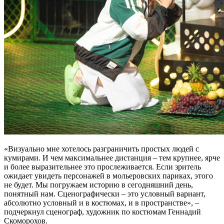
«Визуально мне хотелось разграничить простых людей с
кумирами. И чем максимальнее дистанция – тем крупнее, ярче
и более выразительнее это прослеживается. Если зритель
ожидает увидеть персонажей в мольеровских париках, этого
не будет. Мы погружаем историю в сегодняшний день,
понятный нам. Сценографически – это условный вариант,
абсолютно условный и в костюмах, и в пространстве», –
подчеркнул сценограф, художник по костюмам Геннадий
Скоморохов.