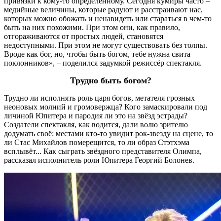
привязки к кому-то определённому. Сегодня кумиры часто –
медийные величины, которые радуют и расстраивают нас,
которых можно обожать и ненавидеть или стараться в чем-то
быть на них похожими. При этом они, как правило,
отгораживаются от простых людей, становятся
недоступными. При этом не могут существовать без толпы.
Вроде как бог, но, чтобы быть богом, тебе нужна свита
поклонников», – поделился задумкой режиссёр спектакля.
Трудно быть богом?
Трудно ли исполнять роль царя богов, метателя грозных
неоновых молний и громовержца? Кого замаскировали под
личиной Юпитера и пародия ли это на звёзд эстрады?
Создатели спектакля, как водится, дали волю зрителю
додумать своё: местами кто-то увидит рок-звезду на сцене, то
ли Стас Михайлов померещится, то ли образ Стэтхэма
всплывёт... Как сыграть звёздного представителя Олимпа,
рассказал исполнитель роли Юпитера Георгий Болонев.