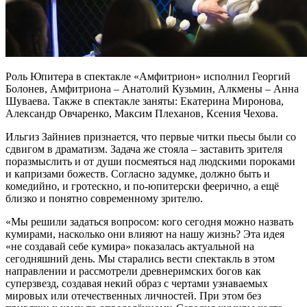
Роль Юпитера в спектакле «Амфитрион» исполнил Георгий
Болонев, Амфитриона – Анатолий Кузьмин, Алкмены – Анна
Шуваева. Также в спектакле заняты: Екатерина Миронова,
Александр Овчаренко, Максим Плеханов, Ксения Чехова.
Ильгиз Зайниев признается, что первые читки пьесы были со
сдвигом в драматизм. Задача же стояла – заставить зрителя
поразмыслить и от души посмеяться над людскими пороками
и капризами божеств. Согласно задумке, должно быть и
комедийно, и гротескно, и по-юпитерски феерично, а ещё
близко и понятно современному зрителю.
«Мы решили задаться вопросом: кого сегодня можно назвать
кумирами, насколько они влияют на нашу жизнь? Эта идея
«не создавай себе кумира» показалась актуальной на
сегодняшний день. Мы старались вести спектакль в этом
направлении и рассмотрели древнеримских богов как
суперзвезд, создавая некий образ с чертами узнаваемых
мировых или отечественных личностей. При этом без