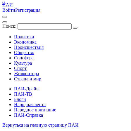
0
ПАИ
Войти
Регистрация
Поиск:
Политика
Экономика
Происшествия
Общество
Соцсфера
Культура
Спорт
Жилконтора
Страна и мир
ПАИ-Драйв
ПАИ-ТВ
Блоги
Народная лента
Народное признание
ПАИ-Справка
Вернуться на главную страницу ПАИ