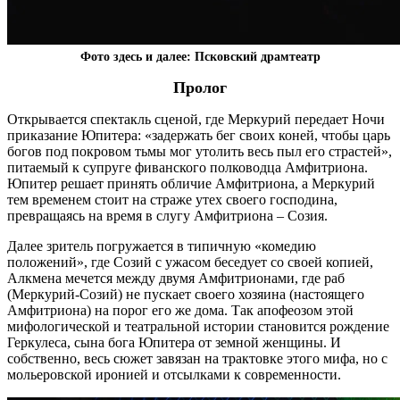
Фото здесь и далее: Псковский драмтеатр
Пролог
Открывается спектакль сценой, где Меркурий передает Ночи
приказание Юпитера: «задержать бег своих коней, чтобы царь
богов под покровом тьмы мог утолить весь пыл его страстей»,
питаемый к супруге фиванского полководца Амфитриона.
Юпитер решает принять обличие Амфитриона, а Меркурий
тем временем стоит на страже утех своего господина,
превращаясь на время в слугу Амфитриона – Созия.
Далее зритель погружается в типичную «комедию
положений», где Созий с ужасом беседует со своей копией,
Алкмена мечется между двумя Амфитрионами, где раб
(Меркурий-Созий) не пускает своего хозяина (настоящего
Амфитриона) на порог его же дома. Так апофеозом этой
мифологической и театральной истории становится рождение
Геркулеса, сына бога Юпитера от земной женщины. И
собственно, весь сюжет завязан на трактовке этого мифа, но с
мольеровской иронией и отсылками к современности.