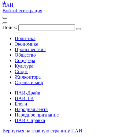
0
ПАИ
Войти
Регистрация
Поиск:
Политика
Экономика
Происшествия
Общество
Соцсфера
Культура
Спорт
Жилконтора
Страна и мир
ПАИ-Драйв
ПАИ-ТВ
Блоги
Народная лента
Народное признание
ПАИ-Справка
Вернуться на главную страницу ПАИ