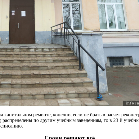
на капитальном ремонте, конечно, если не брать в расчет реконс
ов) распределены по другим учебным заведениям, то в 23-й учеб
расписанию.
Сроки решают всё