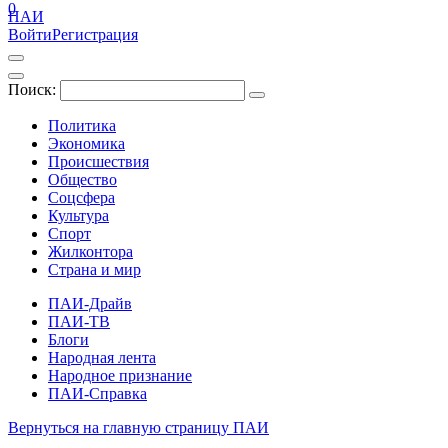
0
ПАИ
Войти
Регистрация
Поиск:
Политика
Экономика
Происшествия
Общество
Соцсфера
Культура
Спорт
Жилконтора
Страна и мир
ПАИ-Драйв
ПАИ-ТВ
Блоги
Народная лента
Народное признание
ПАИ-Справка
Вернуться на главную страницу ПАИ