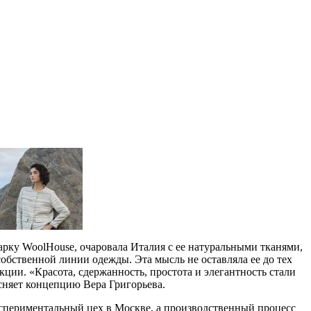
Ф
арку WoolHouse, очаровала Италия с ее натуральными тканями,
бственной линии одежды. Эта мысль не оставляла ее до тех
ции. «Красота, сдержанность, простота и элегантность стали
сняет концепцию Вера Григорьева.
экспериментальный цех в Москве, а производственный процесс