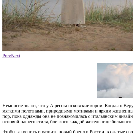
Фото: Alpecora
Prev
Next
Немногие знают, что у Alpecora псковские корни. Когда-то Ве
мягкими полотнами, природными мотивами и ярким жизненным р
пор, пока однажды она не познакомилась с итальянским дизайн
основой нашего стиля, близкого каждой жительнице большого г
Чтобы закрепить и развить новый бренд в России, в сжатые с