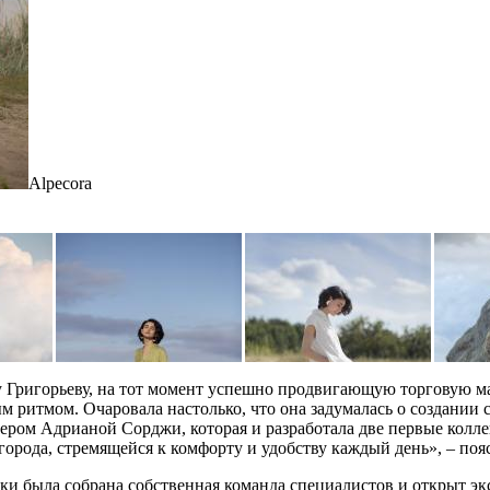
Alpecora
ру Григорьеву, на тот момент успешно продвигающую торговую м
итмом. Очаровала настолько, что она задумалась о создании со
ером Адрианой Сорджи, которая и разработала две первые коллек
орода, стремящейся к комфорту и удобству каждый день», – поя
роки была собрана собственная команда специалистов и открыт 