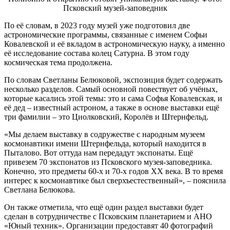
Псковский музей-заповедник
По её словам, в 2023 году музей уже подготовил две
астрономические программы, связанные с именем Софьи
Ковалевской и её вкладом в астрономическую науку, а именно
её исследование состава колец Сатурна. В этом году
космическая тема продолжена.
По словам Светланы Белюковой, экспозиция будет содержать
несколько разделов. Самый основной повествует об учёных,
которые касались этой темы: это и сама Софья Ковалевская, и
её дед – известный астроном, а также в основе выставки ещё
три фамилии – это Циолковский, Королёв и Штернфельд.
«Мы делаем выставку в содружестве с народным музеем
космонавтики имени Штернфельда, который находится в
Пыталово. Вот оттуда нам передадут экспонаты. Ещё
привезем 70 экспонатов из Псковского музея-заповедника.
Конечно, это предметы 60-х и 70-х годов XX века. В то время
интерес к космонавтике был сверхъестественный», – пояснила
Светлана Белюкова.
Он также отметила, что ещё один раздел выставки будет
сделан в сотрудничестве с Псковским планетарием и АНО
«Юный техник». Организации предоставят 40 фотографий