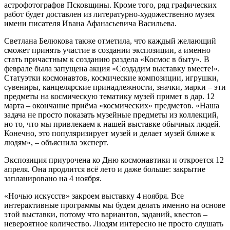
астрофотографов Псковщины. Кроме того, ряд графических
работ будет доставлен из литературно-художественно музея
имени писателя Ивана Афанасьевича Васильева.
Светлана Белюкова также отметила, что каждый желающий
сможет принять участие в создании экспозиции, а именно
стать причастным к созданию раздела «Космос в быту». В
феврале была запущена акция «Создадим выставку вместе!».
Статуэтки космонавтов, космические композиции, игрушки,
сувениры, канцелярские принадлежности, значки, марки – эти
предметы на космическую тематику музей примет в дар. 12
марта – окончание приёма «космических» предметов. «Наша
задача не просто показать музейные предметы из коллекций,
но то, что мы привлекаем к нашей выставке обычных людей.
Конечно, это популяризирует музей и делает музей ближе к
людям», – объяснила эксперт.
Экспозиция приурочена ко Дню космонавтики и откроется 12
апреля. Она продлится всё лето и даже больше: закрытие
запланировано на 4 ноября.
«Ночью искусств» закроем выставку 4 ноября. Все
интерактивные программы мы будем делать именно на основе
этой выставки, потому что вариантов, заданий, квестов –
невероятное количество. Людям интересно не просто слушать