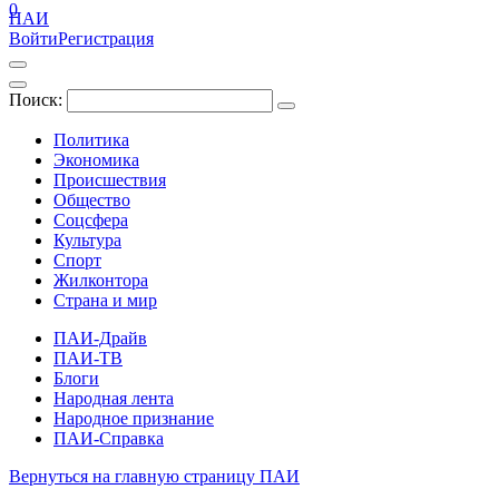
0
ПАИ
Войти
Регистрация
Поиск:
Политика
Экономика
Происшествия
Общество
Соцсфера
Культура
Спорт
Жилконтора
Страна и мир
ПАИ-Драйв
ПАИ-ТВ
Блоги
Народная лента
Народное признание
ПАИ-Справка
Вернуться на главную страницу ПАИ