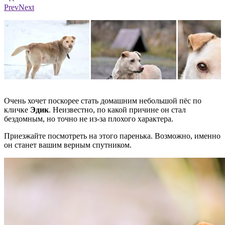
Фото: Ирина Стулова
Ф
Prev
Next
Очень хочет поскорее стать домашним небольшой пёс по
кличке
Эдик
. Неизвестно, по какой причине он стал
бездомным, но точно не из-за плохого характера.
Приезжайте посмотреть на этого паренька. Возможно, именно
он станет вашим верным спутником.