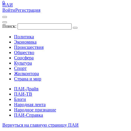
0
ПАИ
Войти
Регистрация
Поиск:
Политика
Экономика
Происшествия
Общество
Соцсфера
Культура
Спорт
Жилконтора
Страна и мир
ПАИ-Драйв
ПАИ-ТВ
Блоги
Народная лента
Народное признание
ПАИ-Справка
Вернуться на главную страницу ПАИ