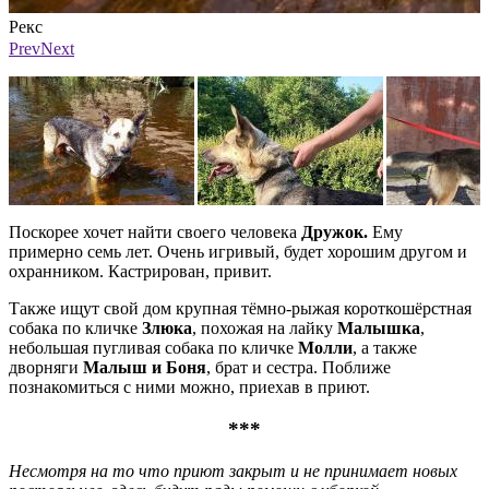
Рекс
Р
Фото: Группа приюта «Вторая жизнь»
Ф
Prev
Next
Поскорее хочет найти своего человека
Дружок.
Ему
примерно семь лет. Очень игривый, будет хорошим другом и
охранником. Кастрирован, привит.
Также ищут свой дом крупная тёмно-рыжая короткошёрстная
собака по кличке
Злюка
, похожая на лайку
Малышка
,
небольшая пугливая собака по кличке
Молли
, а также
дворняги
Малыш и Боня
, брат и сестра. Поближе
познакомиться с ними можно, приехав в приют.
***
Несмотря на то что приют закрыт и не принимает новых