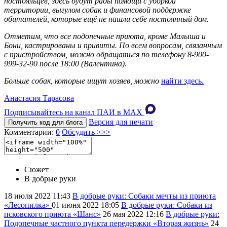
постояльцев, здесь будут рады помощи с уборкой
территории, выгулом собак и финансовой поддержке
обитателей, которые ещё не нашли себе постоянный дом.
Отметим, что все подопечные приюта, кроме Малыша и
Бони, кастрированы и привиты. По всем вопросам, связанным
с пристройством, можно обращаться по телефону 8-900-
999-32-90 после 18:00 (Валентина).
Больше собак, которые ищут хозяев, можно
найти здесь.
Анастасия Тарасова
Подписывайтесь на канал ПАИ в MAХ
Версия для печати
Получить код для блога
Комментарии:
0
Обсудить >>>
Сюжет
В добрые руки
18 июля 2022
11:43
В добрые руки: Собаки мечты из приюта
«Лесопилка»
01 июня 2022
18:05
В добрые руки: Собаки из
псковского приюта «Шанс»
26 мая 2022
12:16
В добрые руки:
Подопечные частного пункта передержки «Вторая жизнь»
24