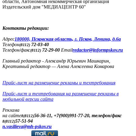
области, Автономная некоммерческая организация
Издательский дом "МЕДИАЦЕНТР 60"
Контакты редакции:
Адреc
180000, Псковская область, г. Псков, Ленина, д.6а
Телефон
72-03-40
(8112)
Телефон/факс
72-29-00
Email
redactor@informpskov.ru
(8112)
Главный редактор - Александр Юрьевич Машкарин,
Креативный редактор — Алена Алексеевна Комарова
Прайс-лист на размещение рекламы и техтребования
Прайс-лист и техтребования на размещение рекламы в
мобильной версии сайта
Реклама
на сайте
56-36-11, +7(900)991-77-20, телефон/факс
8(8112)
57-51-94
8(8112)
n.vasilieva@mh-pskov.ru