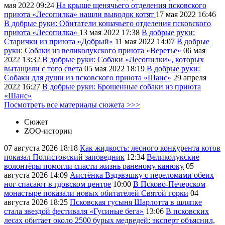
мая 2022
09:24
На крыше щенячьего отделения псковского
приюта «Лесопилка» нашли выводок котят
17 мая 2022
16:46
В добрые руки: Обитатели кошачьего отделения псковского
приюта «Лесопилка»
13 мая 2022
17:38
В добрые руки:
Старички из приюта «Добрый»
11 мая 2022
14:07
В добрые
руки: Собаки из великолукского приюта «Веретье»
06 мая
2022
13:32
В добрые руки: Собаки «Лесопилки», которых
вытащили с того света
05 мая 2022
18:19
В добрые руки:
Собаки для души из псковского приюта «Шанс»
29 апреля
2022
16:27
В добрые руки: Брошенные собаки из приюта
«Шанс»
Посмотреть все материалы сюжета >>>
Сюжет
ZOO-истории
07 августа 2026
18:18
Как жидкость: лесного конкурента котов
показал Полистовский заповедник
12:34
Великолукские
волонтёры помогли спасти жизнь раненому канюку
05
августа 2026
14:09
Аистёнка Вэдэвэшку с переломами обеих
ног спасают в гдовском центре
10:00
В Псково-Печерском
монастыре показали новых обитателей Святой горки
04
августа 2026
18:25
Псковская гусыня Шарлотта в шляпке
стала звездой фестиваля «Гусиные бега»
13:06
В псковских
лесах обитает около 2500 бурых медведей: эксперт объяснил,