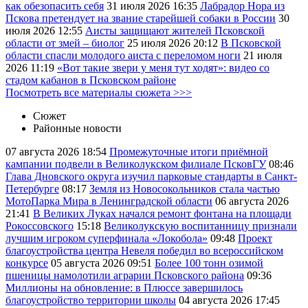
как обезопасить себя
31 июля 2026
16:35
Лабрадор Нора из
Пскова претендует на звание старейшей собаки в России
30
июля 2026
12:55
Аисты защищают жителей Псковской
области от змей – биолог
25 июля 2026
20:12
В Псковской
области спасли молодого аиста с переломом ноги
21 июля
2026
11:19
«Вот такие звери у меня тут ходят»: видео со
стадом кабанов в Псковском районе
Посмотреть все материалы сюжета >>>
Сюжет
Районные новости
07 августа 2026
18:54
Промежуточные итоги приёмной
кампании подвели в Великолукском филиале ПсковГУ
08:46
Глава Дновского округа изучил парковые стандарты в Санкт-
Петербурге
08:17
Земля из Новосокольников стала частью
МотоПарка Мира в Ленинградской области
06 августа 2026
21:41
В Великих Луках начался ремонт фонтана на площади
Рокоссовского
15:18
Великолукскую воспитанницу признали
лучшим игроком суперфинала «Локобола»
09:48
Проект
благоустройства центра Невеля победил во всероссийском
конкурсе
05 августа 2026
09:51
Более 100 тонн озимой
пшеницы намолотили аграрии Псковского района
09:36
Миллионы на обновление: в Плюссе завершилось
благоустройство территории школы
04 августа 2026
17:45