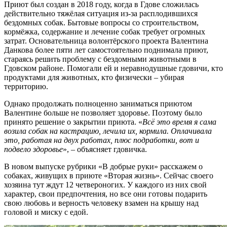
Приют был создан в 2018 году, когда в Гдове сложилась
действительно тяжёлая ситуация из-за расплодившихся
бездомных собак. Бытовые вопросы со строительством,
кормёжка, содержание и лечение собак требует огромных
затрат. Основательница волонтёрского проекта Валентина
Данкова более пяти лет самостоятельно поднимала приют,
стараясь решить проблему с бездомными животными в
Гдовском районе. Помогали ей и неравнодушные гдовичи, кто
продуктами для животных, кто физически – убирая
территорию.
Однако продолжать полноценно заниматься приютом
Валентине больше не позволяет здоровье. Поэтому было
принято решение о закрытии приюта. «
Всё это время я сама
возила собак на кастрацию, лечила их, кормила. Оплачивала
это, работая на двух работах, плюс подработки, вот и
подвело здоровье
», – объясняет гдовичка.
В новом выпуске рубрики «В добрые руки» расскажем о
собаках, живущих в приюте «Вторая жизнь». Сейчас своего
хозяина тут ждут 12 четвероногих. У каждого из них свой
характер, свои предпочтения, но все они готовы подарить
свою любовь и верность человеку взамен на крышу над
головой и миску с едой.