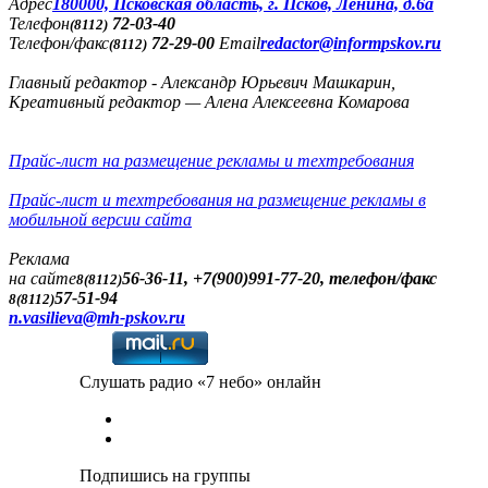
Адреc
180000, Псковская область, г. Псков, Ленина, д.6а
Телефон
72-03-40
(8112)
Телефон/факс
72-29-00
Email
redactor@informpskov.ru
(8112)
Главный редактор - Александр Юрьевич Машкарин,
Креативный редактор — Алена Алексеевна Комарова
Прайс-лист на размещение рекламы и техтребования
Прайс-лист и техтребования на размещение рекламы в
мобильной версии сайта
Реклама
на сайте
56-36-11, +7(900)991-77-20, телефон/факс
8(8112)
57-51-94
8(8112)
n.vasilieva@mh-pskov.ru
Слушать радио «7 небо» онлайн
Подпишись на группы