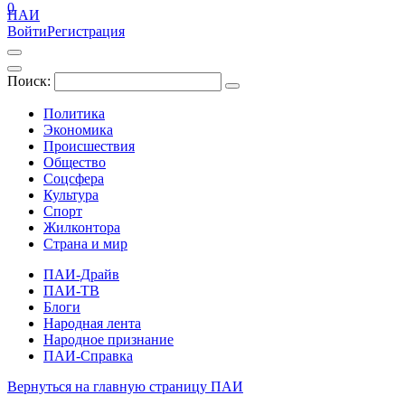
0
ПАИ
Войти
Регистрация
Поиск:
Политика
Экономика
Происшествия
Общество
Соцсфера
Культура
Спорт
Жилконтора
Страна и мир
ПАИ-Драйв
ПАИ-ТВ
Блоги
Народная лента
Народное признание
ПАИ-Справка
Вернуться на главную страницу ПАИ