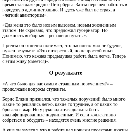
время стал даже роднее Петербурга. Затем перешел работать в
городскую администрацию. И здесь уже был не страх, а
«легкий авантюризм».
«Для меня это было новым вызовом, новым жизненным
этапом. Не скрываю, что предложил губернатор. Но
должность выборная – решали депутаты».
Причем он отлично понимает, что насильно мил не будешь,
нужен результат. «Это интересный, но непростой опыт.
Понимаю, что каждая предыдущая работа была легче. Теперь
с этим живу (смеется)».
О результате
«А что было для вас самым страшным поручением?» –
продолжали вопросы студенты.
Борис Елкин признался, что тяжелых поручений было много.
Какие-то решались легко, какие-то труднее, а от каких-то
бросало в жар. Но у руководителя должны быть
квалифицированные подчиненные. И если коллективно
собраться и обсудить – находятся очень многие решения.
А еще он заметил, что в работе над новыми проектами нужны