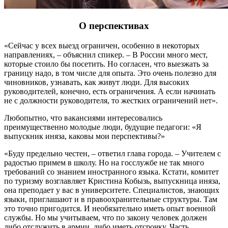
О перспективах
«Сейчас у всех выезд ограничен, особенно в некоторых
направлениях, – объяснил спикер. – В России много мест,
которые стоило бы посетить. Но согласен, что выезжать за
границу надо, в том числе для опыта. Это очень полезно для
чиновников, узнавать, как живут люди. Для высоких
руководителей, конечно, есть ограничения. А если начинать
не с должности руководителя, то жестких ограничений нет».
Любопытно, что вакансиями интересовались
преимущественно молодые люди, будущие педагоги: «Я
выпускник иняза, каковы мои перспективы?»
«Буду предельно честен, – ответил глава города. – Учителем с
радостью примем в школу. Но на госслужбе не так много
требований со знанием иностранного языка. Кстати, комитет
по туризму возглавляет Кристина Кобызь, выпускница иняза,
она преподает у вас в университете. Специалистов, знающих
языки, приглашают и в правоохранительные структуры. Там
это точно пригодится. И необязательно иметь опыт военной
службы. Но мы учитываем, что по закону человек должен
либо отслужить в армии, либо иметь отсрочку. Часть