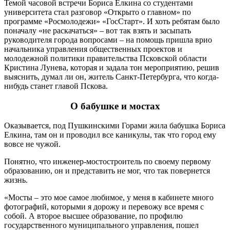
Темой часовой встречи Бориса Елкина со студентами
университета стал разговор «Открыто о главном» по
программе «Росмолодежи» «ГосСтарт». И хоть ребятам было
поначалу «не раскачаться» – вот так взять и засыпать
руководителя города вопросами – на помощь пришла врио
начальника управления общественных проектов и
молодежной политики правительства Псковской области
Кристина Лунева, которая и задала тон мероприятию, решив
выяснить, думал ли он, житель Санкт-Петербурга, что когда-
нибудь станет главой Пскова.
О бабушке и мостах
Оказывается, под Пушкинскими Горами жила бабушка Бориса
Елкина, там он и проводил все каникулы, так что город ему
вовсе не чужой.
Понятно, что инженер-мостостроитель по своему первому
образованию, он и представить не мог, что так повернется
жизнь.
«Мосты – это мое самое любимое, у меня в кабинете много
фотографий, которыми я дорожу и перевожу все время с
собой. А второе высшее образование, по профилю
государственного муниципального управления, пошел