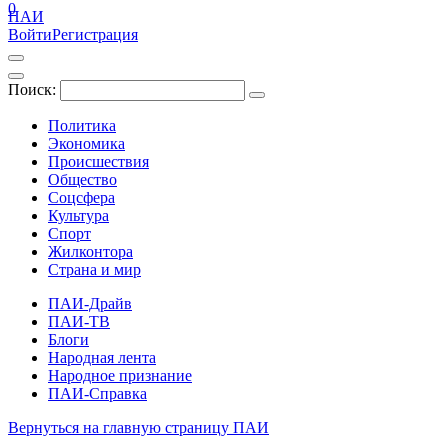
0
ПАИ
Войти
Регистрация
Поиск:
Политика
Экономика
Происшествия
Общество
Соцсфера
Культура
Спорт
Жилконтора
Страна и мир
ПАИ-Драйв
ПАИ-ТВ
Блоги
Народная лента
Народное признание
ПАИ-Справка
Вернуться на главную страницу ПАИ