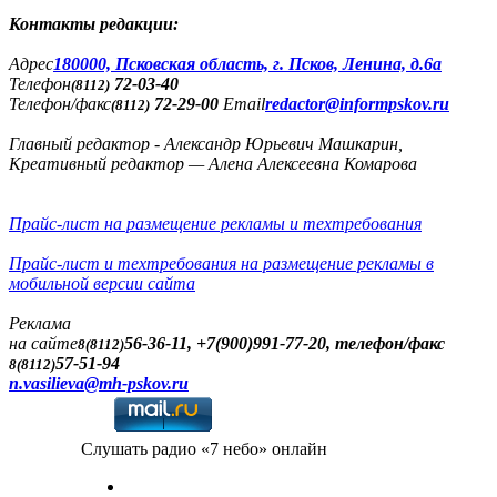
Контакты редакции:
Адреc
180000, Псковская область, г. Псков, Ленина, д.6а
Телефон
72-03-40
(8112)
Телефон/факс
72-29-00
Email
redactor@informpskov.ru
(8112)
Главный редактор - Александр Юрьевич Машкарин,
Креативный редактор — Алена Алексеевна Комарова
Прайс-лист на размещение рекламы и техтребования
Прайс-лист и техтребования на размещение рекламы в
мобильной версии сайта
Реклама
на сайте
56-36-11, +7(900)991-77-20, телефон/факс
8(8112)
57-51-94
8(8112)
n.vasilieva@mh-pskov.ru
Слушать радио «7 небо» онлайн