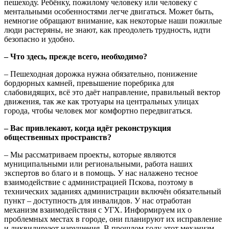
пешеходу. Ребёнку, пожилому человеку или человеку с
ментальными особенностями легче двигаться. Может быть,
немногие обращают внимание, как некоторые наши пожилые
люди растеряны, не знают, как преодолеть трудность, идти
безопасно и удобно.
– Что здесь, прежде всего, необходимо?
– Пешеходная дорожка нужна обязательно, понижение
бордюрных камней, превышение поребрика для
слабовидящих, всё это даёт направление, правильный вектор
движения, так же как тротуары на центральных улицах
города, чтобы человек мог комфортно передвигаться.
– Вас привлекают, когда идёт реконструкция
общественных пространств?
– Мы рассматриваем проекты, которые являются
муниципальными или региональными, работа наших
экспертов во благо и в помощь. У нас налажено тесное
взаимодействие с администрацией Пскова, поэтому в
технических заданиях администрации включён обязательный
пункт – доступность для инвалидов. У нас отработан
механизм взаимодействия с УГХ. Информируем их о
проблемных местах в городе, они планируют их исправление
и ликвидируют нарушения. В прошлом году этот механизм