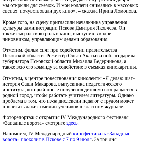
мы открыли для съёмок. И мои коллеги снимались в массовых
сценах, почувствовали дух кино», – сказала Ирина Ломонова.
Кроме того, на сцену пригласили начальника управления
культуры администрации Пскова Дмитрия Яковлева. Он
также сыграл свою роль в кино, выступив в кадре
чиновником, управляющим делами образования.
Отметим, фильм снят при содействии правительства
Псковской области. Режиссёр Ольга Акатьева поблагодарила
губернатора Псковской области Михаила Ведерникова, а
также всю его команду за содействие в съемках кинокартины.
Отметим, в центре повествования киноленты «Я делаю шаг»
история Саши Макарова, выпускника педагогического
института, который после получения диплома возвращается в
родной город, чтобы работать учителем литературы. Однако
проблема в том, что из-за дислексии педагог с трудом может
прочитать даже фамилии учеников в классном журнале.
Фоторепортаж с открытия IV Международного фестиваля
«Западные ворота» смотрите
здесь.
Напомним, IV Международный
кинофестиваль «Западные
ворота» проходит в Пскове с 7 по 9 июля
. За три дня