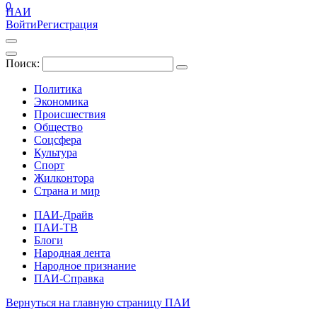
0
ПАИ
Войти
Регистрация
Поиск:
Политика
Экономика
Происшествия
Общество
Соцсфера
Культура
Спорт
Жилконтора
Страна и мир
ПАИ-Драйв
ПАИ-ТВ
Блоги
Народная лента
Народное признание
ПАИ-Справка
Вернуться на главную страницу ПАИ