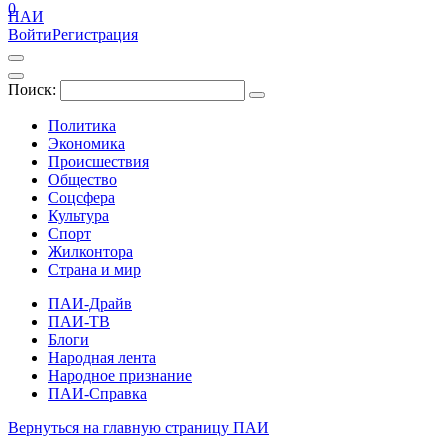
0
ПАИ
Войти
Регистрация
Поиск:
Политика
Экономика
Происшествия
Общество
Соцсфера
Культура
Спорт
Жилконтора
Страна и мир
ПАИ-Драйв
ПАИ-ТВ
Блоги
Народная лента
Народное признание
ПАИ-Справка
Вернуться на главную страницу ПАИ