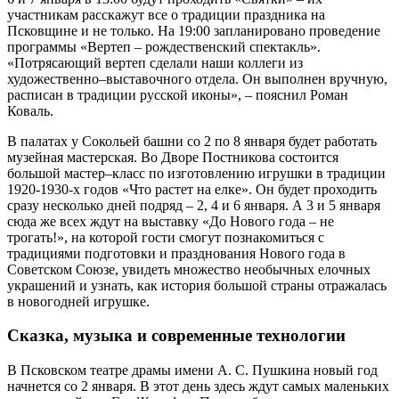
участникам расскажут все о традиции праздника на
Псковщине и не только. На 19:00 запланировано проведение
программы «Вертеп – рождественский спектакль».
«Потрясающий вертеп сделали наши коллеги из
художественно–выставочного отдела. Он выполнен вручную,
расписан в традиции русской иконы», – пояснил Роман
Коваль.
В палатах у Сокольей башни со 2 по 8 января будет работать
музейная мастерская. Во Дворе Постникова состоится
большой мастер–класс по изготовлению игрушки в традиции
1920-1930-х годов «Что растет на елке». Он будет проходить
сразу несколько дней подряд – 2, 4 и 6 января. А 3 и 5 января
сюда же всех ждут на выставку «До Нового года – не
трогать!», на которой гости смогут познакомиться с
традициями подготовки и празднования Нового года в
Советском Союзе, увидеть множество необычных елочных
украшений и узнать, как история большой страны отражалась
в новогодней игрушке.
Сказка, музыка и современные технологии
В Псковском театре драмы имени А. С. Пушкина новый год
начнется со 2 января. В этот день здесь ждут самых маленьких