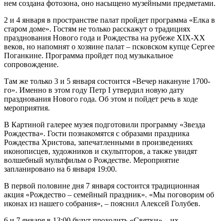
нем создана фотозона, оно насыщено музейными предметами.
2 и 4 января в пространстве палат пройдет программа «Елка в
старом доме». Гостям не только расскажут о традициях
празднования Нового года и Рождества на рубеже XIX-XX
веков, но напомнят о хозяине палат – псковском купце Сергее
Поганкине. Программа пройдет под музыкальное
сопровождение.
Там же только 3 и 5 января состоится «Вечер накануне 1700-
го». Именно в этом году Петр I утвердил новую дату
празднования Нового года. Об этом и пойдет речь в ходе
мероприятия.
В Картиной галерее музея подготовили программу «Звезда
Рождества». Гости познакомятся с образами праздника
Рождества Христова, запечатленными в произведениях
иконописцев, художников и скульпторов, а также увидят
волшебный мультфильм о Рождестве. Мероприятие
запланировано на 6 января 19:00.
В первой половине дня 7 января состоится традиционная
акция «Рождество – семейный праздник». «Мы поговорим об
иконах из нашего собрания», – пояснил Алексей Голубев.
6 и 7 января в 13:00 будут проходить «Святки» – их