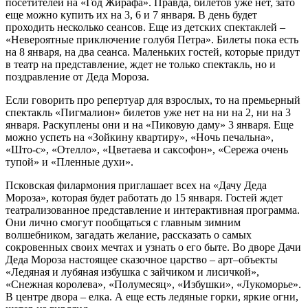
посетителей на «Год Жирафа». Правда, билетов уже нет, зато
еще можно купить их на 3, 6 и 7 января. В день будет
проходить несколько сеансов. Еще из детских спектаклей –
«Невероятные приключение голубя Петра». Билеты пока есть
на 8 января, на два сеанса. Маленьких гостей, которые придут
в театр на представление, ждет не только спектакль, но и
поздравление от Деда Мороза.
Если говорить про репертуар для взрослых, то на премьерный
спектакль «Пигмалион» билетов уже нет на ни на 2, ни на 3
января. Раскуплены они и на «Пиковую даму» 3 января. Еще
можно успеть на «Зойкину квартиру», «Ночь печальна»,
«Што-с», «Отелло», «Цветаева и саксофон», «Сережа очень
тупой» и «Пленные духи».
Псковская филармония приглашает всех на «Дачу Деда
Мороза», которая будет работать до 15 января. Гостей ждет
театрализованное представление и интерактивная программа.
Они лично смогут пообщаться с главным зимним
волшебником, загадать желание, рассказать о самых
сокровенных своих мечтах и узнать о его быте. Во дворе Дачи
Деда Мороза настоящее сказочное царство – арт–объекты
«Ледяная и лубяная избушка с зайчиком и лисичкой»,
«Снежная королева», «Полумесяц», «Избушки», «Лукоморье».
В центре двора – елка. А еще есть ледяные горки, яркие огни,