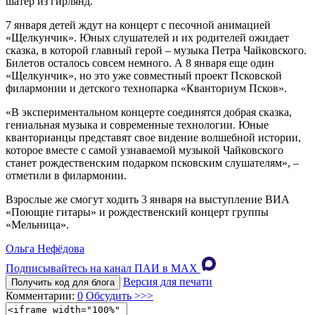
шатер из гирлянд.
7 января детей ждут на концерт с песочной анимацией
«Щелкунчик». Юных слушателей и их родителей ожидает
сказка, в которой главный герой – музыка Петра Чайковского.
Билетов осталось совсем немного. А 8 января еще один
«Щелкунчик», но это уже совместный проект Псковской
филармонии и детского технопарка «Кванториум Псков».
«В экспериментальном концерте соединятся добрая сказка,
гениальная музыка и современные технологии. Юные
кванторианцы представят свое видение волшебной истории,
которое вместе с самой узнаваемой музыкой Чайковского
станет рождественским подарком псковским слушателям», –
отметили в филармонии.
Взрослые же смогут ходить 3 января на выступление ВИА
«Поющие гитары» и рождественский концерт группы
«Мельница».
Ольга Нефёдова
Подписывайтесь на канал ПАИ в MAХ
Версия для печати
Получить код для блога
Комментарии:
0
Обсудить >>>