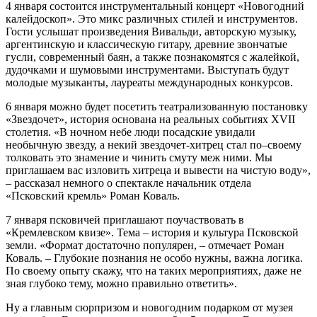
4 января состоится инструментальный концерт «Новогодний
калейдоскоп». Это микс различных стилей и инструментов.
Гости услышат произведения Вивальди, авторскую музыку,
аргентинскую и классическую гитару, древние звончатые
гусли, современный баян, а также познакомятся с жалейкой,
дудочками и шумовыми инструментами. Выступать будут
молодые музыканты, лауреаты международных конкурсов.
6 января можно будет посетить театрализованную постановку
«Звездочет», история основана на реальных событиях XVII
столетия. «В ночном небе люди посадские увидали
необычную звезду, а некий звездочет-хитрец стал по–своему
толковать это знамение и чинить смуту меж ними. Мы
приглашаем вас изловить хитреца и вывести на чистую воду»,
– рассказал немного о спектакле начальник отдела
«Псковский кремль» Роман Коваль.
7 января псковичей приглашают поучаствовать в
«Кремлевском квизе». Тема – история и культура Псковской
земли. «Формат достаточно популярен, – отмечает Роман
Коваль. – Глубокие познания не особо нужны, важна логика.
По своему опыту скажу, что на таких мероприятиях, даже не
зная глубоко тему, можно правильно ответить».
Ну а главным сюрпризом и новогодним подарком от музея