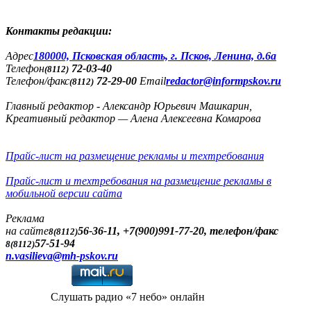
Контакты редакции:
Адреc
180000, Псковская область, г. Псков, Ленина, д.6а
Телефон
72-03-40
(8112)
Телефон/факс
72-29-00
Email
redactor@informpskov.ru
(8112)
Главный редактор - Александр Юрьевич Машкарин,
Креативный редактор — Алена Алексеевна Комарова
Прайс-лист на размещение рекламы и техтребования
Прайс-лист и техтребования на размещение рекламы в
мобильной версии сайта
Реклама
на сайте
56-36-11, +7(900)991-77-20, телефон/факс
8(8112)
57-51-94
8(8112)
n.vasilieva@mh-pskov.ru
Слушать радио «7 небо» онлайн