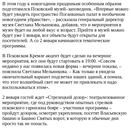
В этом году к новогодним праздникам особенным образом
подготовился Псковский музей–заповедник. «Впервые можно
будет увидеть пространство Поганкиных палат в необычном
новогоднем убранстве», – рассказала генеральный директор
музея Светлана Мельникова, добавив, что и мероприятия в
музее будет на любой вкус и возраст. Прийти в музей можно
будет уже 1 января, все объекты будут открыты для
посетителей. А со 2 января начинаются тематические
программы.
В Псковском Кремле акцент будет сделан на вечерние
мероприятия, все они будут стартовать в 19:00. «Совсем
недавно у нас появилась новая форма – вечерние показы, –
пояснила Светлана Мельникова. – Как только я увидела
окончательный вариант подсветки наших зданий, я поняла,
что этот волшебный свет не может не привлекать и надо
воспользоваться этим».
2 января гостей ждет «Стрелецкий дозор»: театрализованное
мероприятие, где под руководством опытных стрелков
псковского гарнизона бояре – участники программы –
пройдут дозором, осмотрят укрепления, посетят Власьевскую
башню и Башню Святых ворот, в которую в обычные дни
просто так не попасть.