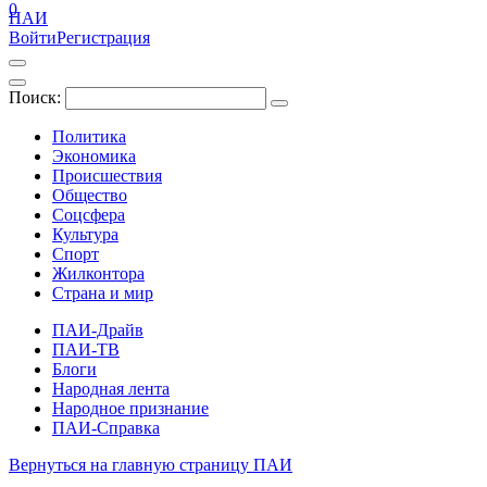
0
ПАИ
Войти
Регистрация
Поиск:
Политика
Экономика
Происшествия
Общество
Соцсфера
Культура
Спорт
Жилконтора
Страна и мир
ПАИ-Драйв
ПАИ-ТВ
Блоги
Народная лента
Народное признание
ПАИ-Справка
Вернуться на главную страницу ПАИ