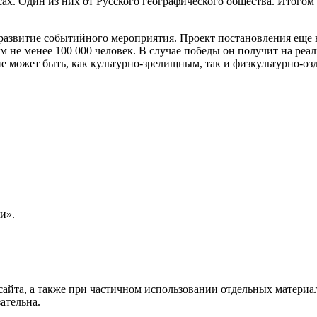
сах. Один из них от Русского географического общества. Итогом
азвитие событийного мероприятия. Проект постановления еще не
ем не менее 100 000 человек. В случае победы он получит на р
 может быть, как культурно-зрелищным, так и физкультурно-оз
и».
айта, а также при частичном использовании отдельных материало
ательна.