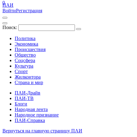
0
ПАИ
Войти
Регистрация
Поиск:
Политика
Экономика
Происшествия
Общество
Соцсфера
Культура
Спорт
Жилконтора
Страна и мир
ПАИ-Драйв
ПАИ-ТВ
Блоги
Народная лента
Народное признание
ПАИ-Справка
Вернуться на главную страницу ПАИ