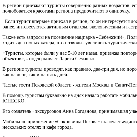
В регион приезжают туристы совершенно разных возрастов: есть
полюбоваться красотами региона предпочитают в одиночку.
«Если турист впервые приехал в регион, то он интересуется д
ранее, интересуются активным отдыхом, экологическим и гаст
Также есть запросы на посещение нацпарка «Себежский», Поли
ходить два новых катера, что позволит увеличить туристически
«Туристы, которые были у нас 5-10 лет назад, приезжая повто
объектов», - подчеркивает Лариса Семашко.
В регионе туристы проводят, как правило, два-три дня, но п
как на день, так и на пять дней.
Частые гости Псковской области - жители Москвы и Санкт-Пет
В помощь туристам буквально на днях начало работать мобиль
ЮНЕСКО.
Его создатель - экскурсовод Анна Богданова, принимавшая уч
Мобильное приложение «Сокровища Пскова» включает аудиогид
нескольких отелях и кафе города.