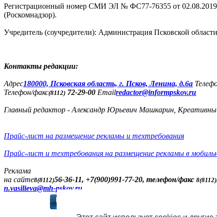
Регистрационный номер СМИ ЭЛ № ФС77-76355 от 02.08.2019,
(Роскомнадзор).
Учредитель (соучредители): Администрация Псковской облас
Контакты редакции:
Адреc
180000, Псковская область, г. Псков, Ленина, д.6а
Телеф
Телефон/факс
72-29-00
Email
redactor@informpskov.ru
(8112)
Главный редактор - Александр Юрьевич Машкарин, Креативны
Прайс-лист на размещение рекламы и техтребования
Прайс-лист и техтребования на размещение рекламы в мобиль
Реклама
на сайте
56-36-11, +7(900)991-77-20, телефон/факс
8(8112)
8(8112)
n.vasilieva@mh-pskov.ru
Слушать радио «7 не