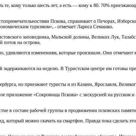
 те, кому только шесть лет, а есть — кому к 80. 70% приезжающи
остопримечательностями Пскова, спрашивает о Печорах, Изборск
рономическим туризмом», - отмечает Лариса Семашко.
стовского заповедника, Мальской долины, Великих Лук, Талабс
й поток на острова.
рно, удивляются изменениям, которые произошли. Они отмечают к
орой задерживаются на неделю. В Туристском центре им готовы 
ербурга, но приезжают туристы и из Казани, Ярославля, Велико
ное приложение «Сокровища Пскова» с экскурсией на русском и
астие в составе рабочей группы в продвижении псковских памят
, который можно скачать на смартфон. Правда пока сделать эт