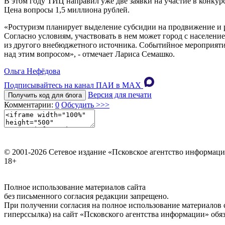
В этом году ТИЦ направил уже две заявки на участие в конкур
Цена вопросы 1,5 миллиона рублей.
«Ростуризм планирует выделение субсидии на продвижение и р
Согласно условиям, участвовать в нем может город с населени
из другого внебюджетного источника. Событийное мероприятие
над этим вопросом», - отмечает Лариса Семашко.
Ольга Нефёдова
Подписывайтесь на канал ПАИ в MAХ
Версия для печати
Получить код для блога
Комментарии:
0
Обсудить >>>
© 2001-2026 Сетевое издание «Псковское агентство информаци
18+
Полное использование материалов сайта
без письменного согласия редакции запрещено.
При получении согласия на полное использование материалов с
гиперссылка) на сайт «Псковского агентства информации» обяз