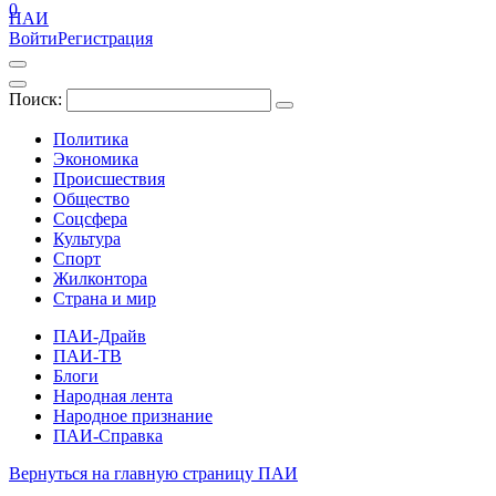
0
ПАИ
Войти
Регистрация
Поиск:
Политика
Экономика
Происшествия
Общество
Соцсфера
Культура
Спорт
Жилконтора
Страна и мир
ПАИ-Драйв
ПАИ-ТВ
Блоги
Народная лента
Народное признание
ПАИ-Справка
Вернуться на главную страницу ПАИ