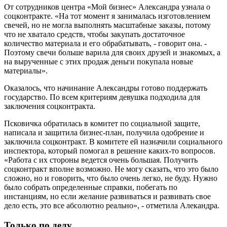
От сотрудников центра «Мой бизнес» Александра узнала о
соцконтракте. «На тот момент я занималась изготовлением
свечей, но не могла выполнять масштабные заказы, потому
что не хватало средств, чтобы закупать достаточное
количество материала и его обрабатывать, - говорит она. -
Поэтому свечи больше варила для своих друзей и знакомых, а
на вырученные с этих продаж деньги покупала новые
материалы».
Оказалось, что начинание Александры готово поддержать
государство. По всем критериям девушка подходила для
заключения соцконтракта.
Псковичка обратилась в комитет по социальной защите,
написала и защитила бизнес-план, получила одобрение и
заключила соцконтракт. В комитете ей назначили социального
инспектора, который помогал в решение каких-то вопросов.
«Работа с их стороны ведется очень большая. Получить
соцконтракт вполне возможно. Не могу сказать, что это было
сложно, но и говорить, что было очень легко, не буду. Нужно
было собрать определенные справки, побегать по
инстанциям, но если желание развиваться и развивать свое
дело есть, это все абсолютно реально», - отметила Алекандра.
Только по делу