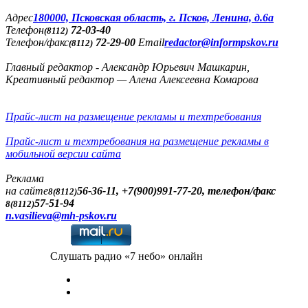
Адреc
180000, Псковская область, г. Псков, Ленина, д.6а
Телефон
72-03-40
(8112)
Телефон/факс
72-29-00
Email
redactor@informpskov.ru
(8112)
Главный редактор - Александр Юрьевич Машкарин,
Креативный редактор — Алена Алексеевна Комарова
Прайс-лист на размещение рекламы и техтребования
Прайс-лист и техтребования на размещение рекламы в
мобильной версии сайта
Реклама
на сайте
56-36-11, +7(900)991-77-20, телефон/факс
8(8112)
57-51-94
8(8112)
n.vasilieva@mh-pskov.ru
Слушать радио «7 небо» онлайн