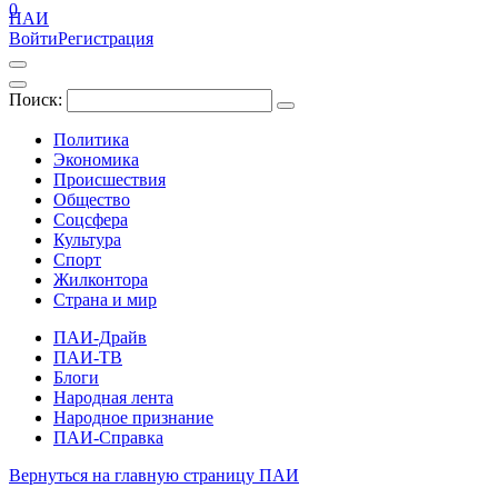
0
ПАИ
Войти
Регистрация
Поиск:
Политика
Экономика
Происшествия
Общество
Соцсфера
Культура
Спорт
Жилконтора
Страна и мир
ПАИ-Драйв
ПАИ-ТВ
Блоги
Народная лента
Народное признание
ПАИ-Справка
Вернуться на главную страницу ПАИ