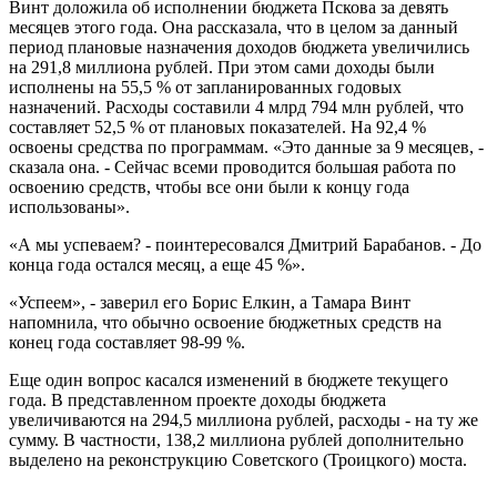
Винт доложила об исполнении бюджета Пскова за девять
месяцев этого года. Она рассказала, что в целом за данный
период плановые назначения доходов бюджета увеличились
на 291,8 миллиона рублей. При этом сами доходы были
исполнены на 55,5 % от запланированных годовых
назначений. Расходы составили 4 млрд 794 млн рублей, что
составляет 52,5 % от плановых показателей. На 92,4 %
освоены средства по программам. «Это данные за 9 месяцев, -
сказала она. - Сейчас всеми проводится большая работа по
освоению средств, чтобы все они были к концу года
использованы».
«А мы успеваем? - поинтересовался Дмитрий Барабанов. - До
конца года остался месяц, а еще 45 %».
«Успеем», - заверил его Борис Елкин, а Тамара Винт
напомнила, что обычно освоение бюджетных средств на
конец года составляет 98-99 %.
Еще один вопрос касался изменений в бюджете текущего
года. В представленном проекте доходы бюджета
увеличиваются на 294,5 миллиона рублей, расходы - на ту же
сумму. В частности, 138,2 миллиона рублей дополнительно
выделено на реконструкцию Советского (Троицкого) моста.