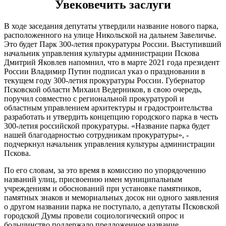
Увековечить заслуги
В ходе заседания депутаты утвердили название нового парка,
расположенного на улице Никольской на дальнем Завеличье.
Это будет Парк 300-летия прокуратуры России. Выступивший
начальник управления культуры администрации Пскова
Дмитрий Яковлев напомнил, что в марте 2021 года президент
России Владимир Путин подписал указ о праздновании в
текущем году 300-летия прокуратуры России. Губернатор
Псковской области Михаил Ведерников, в свою очередь,
поручил совместно с региональной прокуратурой и
областным управлением архитектуры и градостроительства
разработать и утвердить концепцию городского парка в честь
300-летия российской прокуратуры. «Название парка будет
нашей благодарностью сотрудникам прокуратуры», -
подчеркнул начальник управления культуры администрации
Пскова.
По его словам, за это время в комиссию по упорядочению
названий улиц, присвоению имен муниципальным
учреждениям и обоснований при установке памятников,
памятных знаков и мемориальных досок ни одного заявления
о другом названии парка не поступало, а депутаты Псковской
городской Думы провели социологический опрос и
большинство поддержало предложенное название.