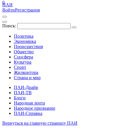
0
ПАИ
Войти
Регистрация
Поиск:
Политика
Экономика
Происшествия
Общество
Соцсфера
Культура
Спорт
Жилконтора
Страна и мир
ПАИ-Драйв
ПАИ-ТВ
Блоги
Народная лента
Народное признание
ПАИ-Справка
Вернуться на главную страницу ПАИ