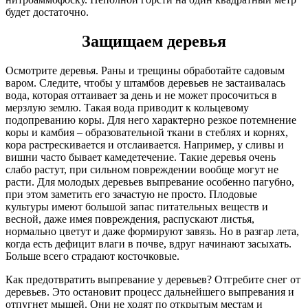
будет достаточно.
Защищаем деревья
Осмотрите деревья. Раны и трещины обработайте садовым
варом. Следите, чтобы у штамбов деревьев не застаивалась
вода, которая оттаивает за день и не может просочиться в
мерзлую землю. Такая вода приводит к кольцевому
подопреванию коры. Для него характерно резкое потемнение
коры и камбия – образовательной ткани в стеблях и корнях,
кора растрескивается и отслаивается. Например, у сливы и
вишни часто бывает камедетечение. Такие деревья очень
слабо растут, при сильном повреждении вообще могут не
расти. Для молодых деревьев выпревание особенно пагубно,
при этом заметить его зачастую не просто. Плодовые
культуры имеют большой запас питательных веществ и
весной, даже имея повреждения, распускают листья,
нормально цветут и даже формируют завязь. Но в разгар лета,
когда есть дефицит влаги в почве, вдруг начинают засыхать.
Больше всего страдают косточковые.
Как предотвратить выпревание у деревьев? Отгребите снег от
деревьев. Это остановит процесс дальнейшего выпревания и
отпугнет мышей. Они не ходят по открытым местам и