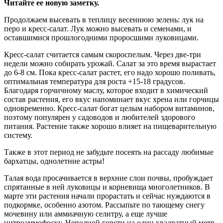
Читайте ее новую заметку.
Продолжаем высевать в теплицу весеннюю зелень: лук на
перо и кресс-салат. Лук можно высевать и семенами, и
оставшимися прошлогодними проросшими луковицами.
Кресс-салат считается самым скороспелым. Через две-три
недели можно собирать урожай. Салат за это время вырастает
до 6-8 см. Пока кресс-салат растет, его надо хорошо поливать,
оптимальная температура для роста +15-18 градусов.
Благодаря горчичному маслу, которое входит в химический
состав растения, его вкус напоминает вкус хрена или горчицы
одновременно. Кресс-салат богат целым набором витаминов,
поэтому популярен у садоводов и любителей здорового
питания. Растение также хорошо влияет на пищеварительную
систему.
Также в этот период не забудьте посеять на рассаду любимые
бархатцы, однолетние астры!
Талая вода просачивается в верхние слои почвы, пробуждает
спрятанные в ней луковицы и корневища многолетников. В
марте эти растения начали прорастать и сейчас нуждаются в
подкормке, особенно азотом. Рассыпьте по тающему снегу
мочевину или аммиачную селитру, а еще лучше
нитроаммофоску. Неполной горсти на один квадратный метр