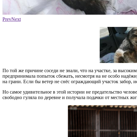
Фото: ​АНЗО «Шанс»
Prev
Next
По той же причине соседи не знали, что на участке, за высоким
предпринимала попыток сбежать, несмотря на не особо надёжну
на грани. Если бы ветер не снёс ограждающий участок забор, и
Но самое удивительное в этой истории не предательство челове
свободно гуляла по деревне и получала подачки от местных жит