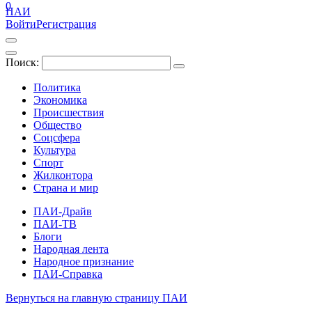
0
ПАИ
Войти
Регистрация
Поиск:
Политика
Экономика
Происшествия
Общество
Соцсфера
Культура
Спорт
Жилконтора
Страна и мир
ПАИ-Драйв
ПАИ-ТВ
Блоги
Народная лента
Народное признание
ПАИ-Справка
Вернуться на главную страницу ПАИ