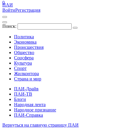
0
ПАИ
Войти
Регистрация
Поиск:
Политика
Экономика
Происшествия
Общество
Соцсфера
Культура
Спорт
Жилконтора
Страна и мир
ПАИ-Драйв
ПАИ-ТВ
Блоги
Народная лента
Народное признание
ПАИ-Справка
Вернуться на главную страницу ПАИ