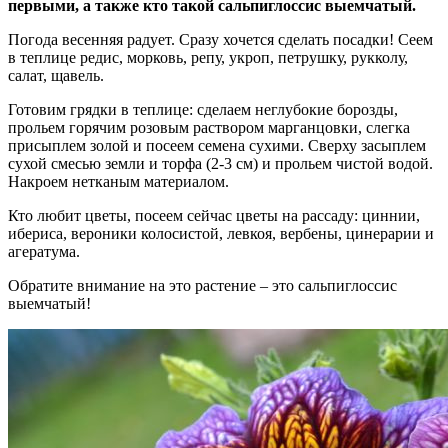
первыми, а также кто такой сальпиглоссис выемчатый.
Погода весенняя радует. Сразу хочется сделать посадки! Сеем
в теплице редис, морковь, репу, укроп, петрушку, рукколу,
салат, щавель.
Готовим грядки в теплице: сделаем неглубокие борозды,
прольем горячим розовым раствором марганцовки, слегка
присыплем золой и посеем семена сухими. Сверху засыплем
сухой смесью земли и торфа (2-3 см) и прольем чистой водой.
Накроем нетканым материалом.
Кто любит цветы, посеем сейчас цветы на рассаду: циннии,
ибериса, вероники колосистой, левкоя, вербены, цинерарии и
агератума.
Обратите внимание на это растение – это сальпиглоссис
выемчатый!