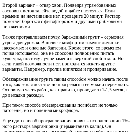
Второй вариант
–
отвар хвои. Полведра утрамбованных
сосновых веток залейте водой и дайте настояться. Если
времени на настаивание нет, проварите 20 минут. Раствор
помогает бороться с фитофторозом и другими грибковыми
поражениями.
Также протравливаем почву. Зараженный грунт
–
серьезная
угроза для урожая. В почве с комфортом зимуют личинки
насекомых и опасные бактерии. Кроме этого, со временем
почва истощается, она не способна полноценно питать
культуры, поэтому лучше заменить верхний слой земли. Но
если такой возможности нет, приходится искать другие
варианты. Например, пролив кипятком и пропаривание.
Обеззараживание грунта таким способом можно начать после
того, как земля достаточно прогрелась и ее можно перекопать.
Основную часть работ, как правило, проводят за 1-1,5 месяца
до высадки рассады.
При таком способе обеззараживания погибают не только
патогены, но и полезная микрофлора.
Еще один способ протравливания почвы
–
использовании 1%-
ного раствора марганцовки (перманганата калия). Он
уничтожит зимующих там клещей, куколки и яйца насекомых.