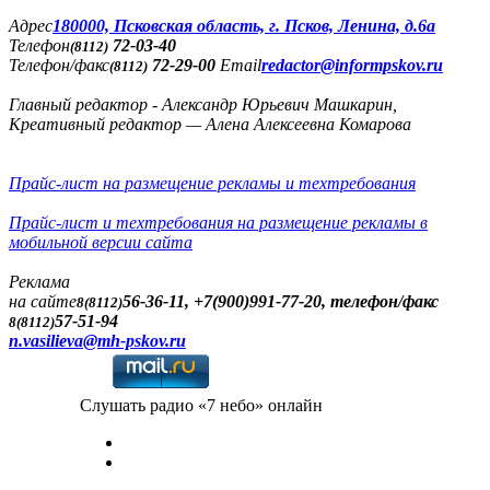
Адреc
180000, Псковская область, г. Псков, Ленина, д.6а
Телефон
72-03-40
(8112)
Телефон/факс
72-29-00
Email
redactor@informpskov.ru
(8112)
Главный редактор - Александр Юрьевич Машкарин,
Креативный редактор — Алена Алексеевна Комарова
Прайс-лист на размещение рекламы и техтребования
Прайс-лист и техтребования на размещение рекламы в
мобильной версии сайта
Реклама
на сайте
56-36-11, +7(900)991-77-20, телефон/факс
8(8112)
57-51-94
8(8112)
n.vasilieva@mh-pskov.ru
Слушать радио «7 небо» онлайн