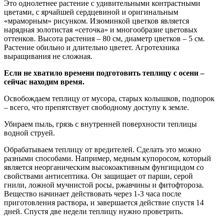
Это однолетнее растение с удивительными контрастными
цветами, с ярчайшей сердцевиной и оригинальным
«мраморным» рисунком. Изюминкой цветков является
нарядная золотистая «сеточка» и многообразие цветовых
оттенков. Высота растения – 80 см, диаметр цветков – 5 см.
Растение обильно и длительно цветет. Агротехника
выращивания не сложная.
Если не хватило времени подготовить теплицу с осени –
сейчас находим время.
Освобождаем теплицу от мусора, старых колышков, подпорок
– всего, что препятствует свободному доступу к земле.
Убираем пыль, грязь с внутренней поверхности теплицы
водной струей.
Обрабатываем теплицу от вредителей. Сделать это можно
разными способами. Например, медным купоросом, который
является неорганическим высокоактивным фунгицидом со
свойствами антисептика. Он защищает от парши, серой
гнили, ложной мучнистой росы, ржавчины и фитофтороза.
Вещество начинает действовать через 1-3 часа после
приготовления раствора, и завершается действие спустя 14
дней. Спустя две недели теплицу нужно проветрить.