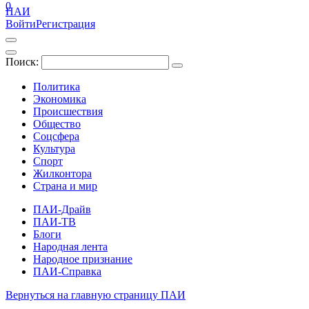
0
ПАИ
Войти
Регистрация
Поиск:
Политика
Экономика
Происшествия
Общество
Соцсфера
Культура
Спорт
Жилконтора
Страна и мир
ПАИ-Драйв
ПАИ-ТВ
Блоги
Народная лента
Народное признание
ПАИ-Справка
Вернуться на главную страницу ПАИ