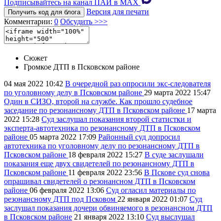
Подписывайтесь на канал ПАИ в MAХ
Версия для печати
Получить код для блога
Комментарии:
0
Обсудить >>>
Сюжет
Громкое ДТП в Псковском районе
04 мая 2022
10:42
В очередной раз опросили экс-следователя
по уголовному делу в Псковском районе
29 марта 2022
15:47
Один в СИЗО, второй на службе. Как прошло судебное
заседание по резонансному ДТП в Псковском районе
17 марта
2022
15:28
Суд заслушал показания второй статистки и
эксперта-автотехника по резонансному ДТП в Псковском
районе
05 марта 2022
17:09
Районный суд допросил
автотехника по уголовному делу по резонансному ДТП в
Псковском районе
18 февраля 2022
15:27
В суде заслушали
показания еще двух свидетелей по резонансному ДТП в
Псковском районе
11 февраля 2022
23:56
В Пскове суд снова
опрашивал свидетелей о резонансном ДТП в Псковском
районе
06 февраля 2022
13:06
Суд огласил материалы по
резонансному ДТП под Псковом
22 января 2022
01:07
Суд
заслушал показания дочери обвиняемого в резонансном ДТП
в Псковском районе
21 января 2022
13:10
Суд выслушал