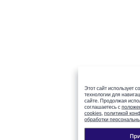
Этот сайт использует co
технологии для навигац
сайте. Продолжая испол
соглашаетесь с
положе
cookies
,
политикой кон
обработки персональн
Пр