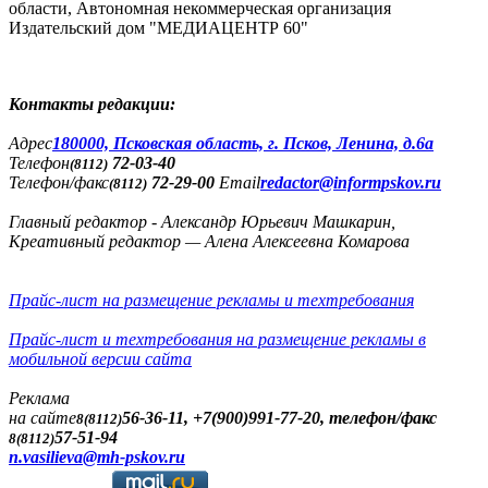
области, Автономная некоммерческая организация
Издательский дом "МЕДИАЦЕНТР 60"
Контакты редакции:
Адреc
180000, Псковская область, г. Псков, Ленина, д.6а
Телефон
72-03-40
(8112)
Телефон/факс
72-29-00
Email
redactor@informpskov.ru
(8112)
Главный редактор - Александр Юрьевич Машкарин,
Креативный редактор — Алена Алексеевна Комарова
Прайс-лист на размещение рекламы и техтребования
Прайс-лист и техтребования на размещение рекламы в
мобильной версии сайта
Реклама
на сайте
56-36-11, +7(900)991-77-20, телефон/факс
8(8112)
57-51-94
8(8112)
n.vasilieva@mh-pskov.ru