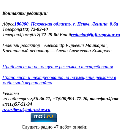
Контакты редакции:
Адреc
180000, Псковская область, г. Псков, Ленина, д.6а
Телефон
72-03-40
(8112)
Телефон/факс
72-29-00
Email
redactor@informpskov.ru
(8112)
Главный редактор - Александр Юрьевич Машкарин,
Креативный редактор — Алена Алексеевна Комарова
Прайс-лист на размещение рекламы и техтребования
Прайс-лист и техтребования на размещение рекламы в
мобильной версии сайта
Реклама
на сайте
56-36-11, +7(900)991-77-20, телефон/факс
8(8112)
57-51-94
8(8112)
n.vasilieva@mh-pskov.ru
Слушать радио «7 небо» онлайн