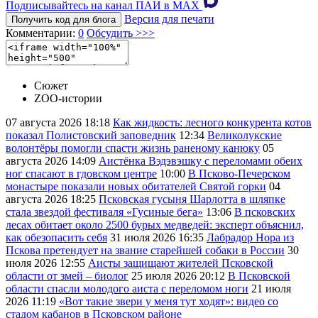
Подписывайтесь на канал ПАИ в MAХ
Версия для печати
Получить код для блога
Комментарии:
0
Обсудить >>>
Сюжет
ZOO-истории
07 августа 2026
18:18
Как жидкость: лесного конкурента котов
показал Полистовский заповедник
12:34
Великолукские
волонтёры помогли спасти жизнь раненому канюку
05
августа 2026
14:09
Аистёнка Вэдэвэшку с переломами обеих
ног спасают в гдовском центре
10:00
В Псково-Печерском
монастыре показали новых обитателей Святой горки
04
августа 2026
18:25
Псковская гусыня Шарлотта в шляпке
стала звездой фестиваля «Гусиные бега»
13:06
В псковских
лесах обитает около 2500 бурых медведей: эксперт объяснил,
как обезопасить себя
31 июля 2026
16:35
Лабрадор Нора из
Пскова претендует на звание старейшей собаки в России
30
июля 2026
12:55
Аисты защищают жителей Псковской
области от змей – биолог
25 июля 2026
20:12
В Псковской
области спасли молодого аиста с переломом ноги
21 июля
2026
11:19
«Вот такие звери у меня тут ходят»: видео со
стадом кабанов в Псковском районе