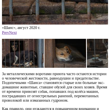
«Шанс», август 2020 г.
«
Фото: Анастасия Тарасова
Ф
Prev
Next
За металлическими воротами приюта часто остаются истории
о человеческой жестокости, равнодушии и предательстве.
Подопечными «Шанса» становятся старые или больные экс-
домашние животные, ставшие обузой для своих хозяев. Время
от времени привозят собак, попавших под колёса машин,
пострадавших от огнестрельных ранений, перемотанных
проволокой или измазанных гудроном.
Как правило, они нуждаются в повышенном внимании и