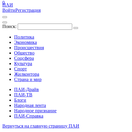
0
ПАИ
Войти
Регистрация
Поиск:
Политика
Экономика
Происшествия
Общество
Соцсфера
Культура
Спорт
Жилконтора
Страна и мир
ПАИ-Драйв
ПАИ-ТВ
Блоги
Народная лента
Народное признание
ПАИ-Справка
Вернуться на главную страницу ПАИ