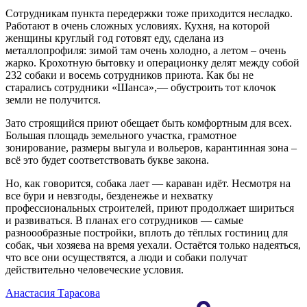
Сотрудникам пункта передержки тоже приходится несладко.
Работают в очень сложных условиях. Кухня, на которой
женщины круглый год готовят еду, сделана из
металлопрофиля: зимой там очень холодно, а летом – очень
жарко. Крохотную бытовку и операционку делят между собой
232 собаки и восемь сотрудников приюта. Как бы не
старались сотрудники «Шанса»,— обустроить тот клочок
земли не получится.
Зато строящийся приют обещает быть комфортным для всех.
Большая площадь земельного участка, грамотное
зонирование, размеры выгула и вольеров, карантинная зона –
всё это будет соответствовать букве закона.
Но, как говорится, собака лает — караван идёт. Несмотря на
все бури и невзгоды, безденежье и нехватку
профессиональных строителей, приют продолжает шириться
и развиваться. В планах его сотрудников — самые
разноообразные постройки, вплоть до тёплых гостиниц для
собак, чьи хозяева на время уехали. Остаётся только надеяться,
что все они осуществятся, а люди и собаки получат
действительно человеческие условия.
Анастасия Тарасова