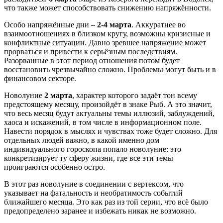
что также может способствовать снижению напряжённости.
Особо напряжённые дни –
2-4 марта
. Аккуратнее во
взаимоотношениях в близком кругу, возможны кризисные и
конфликтные ситуации. Давно зревшее напряжение может
прорваться и привести к серьёзным последствиям.
Разорванные в этот период отношения потом будет
восстановить чрезвычайно сложно. Проблемы могут быть и в
финансовом секторе.
Новолуние
2 марта
, характер которого задаёт тон всему
предстоящему месяцу, произойдёт в знаке Рыб. А это значит,
что весь месяц будут актуальны темы иллюзий, заблуждений,
хаоса и искажений, в том числе в информационном поле.
Навести порядок в мыслях и чувствах тоже будет сложно. Для
отдельных людей важно, в какой именно дом
индивидуального гороскопа попало новолуние: это
конкретизирует ту сферу жизни, где все эти темы
проиграются особенно остро.
В этот раз новолуние в соединении с вертексом, что
указывает на фатальность и необратимость событий
ближайшего месяца. Это как раз из той серии, что всё было
предопределено заранее и избежать никак не возможно.