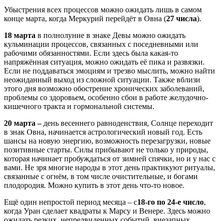
Убыстрения всех процессов можно ожидать лишь в самом
конце марта, когда Меркурий перейдёт в Овна (
27 числа
).
18 марта
в полнолуние в знаке Девы можно ожидать
кульминации процессов, связанных с поседневными или
рабочими обязанностями. Если здесь была какая-то
напряжённая ситуация, можно ожидать её пика и развязки.
Если не поддаваться эмоциям и трезво мыслить, можно найти
неожиданный выход из сложной ситуации. Также вблизи
этого дня возможно обострение хронических заболеваний,
проблемы со здоровьем, особенно сбои в работе желудочно-
кишечного тракта и гормональной системы.
20 марта –
день весеннего равноденствия, Солнце переходит
в знак Овна, начинается астрологический новый год. Есть
шансы на новую энергию, возможность перезагрузки, новые
позитивные старты. Силы прибывают не только у природы,
которая начинает пробуждаться от зимней спячки, но и у нас с
вами. Не зря многие народы в этот день практикуют ритуалы,
связанные с огнём, в том числе очистительные, и богами
плодородия. Можно купить в этот день что-то новое.
Ещё один непростой период месяца – с
18-го по 24-е число
,
когда Уран сделает квадраты к Марсу и Венере. Здесь можно
ожидать резких, непредвиденных событий, внезапных