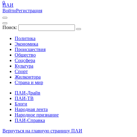
0
ПАИ
Войти
Регистрация
Поиск:
Политика
Экономика
Происшествия
Общество
Соцсфера
Культура
Спорт
Жилконтора
Страна и мир
ПАИ-Драйв
ПАИ-ТВ
Блоги
Народная лента
Народное признание
ПАИ-Справка
Вернуться на главную страницу ПАИ