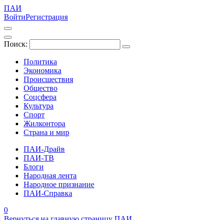
ПАИ
Войти
Регистрация
Поиск:
Политика
Экономика
Происшествия
Общество
Соцсфера
Культура
Спорт
Жилконтора
Страна и мир
ПАИ-Драйв
ПАИ-ТВ
Блоги
Народная лента
Народное признание
ПАИ-Справка
0
Вернуться на главную страницу ПАИ