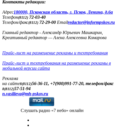
Контакты редакции:
Адреc
180000, Псковская область, г. Псков, Ленина, д.6а
Телефон
72-03-40
(8112)
Телефон/факс
72-29-00
Email
redactor@informpskov.ru
(8112)
Главный редактор - Александр Юрьевич Машкарин,
Креативный редактор — Алена Алексеевна Комарова
Прайс-лист на размещение рекламы и техтребования
Прайс-лист и техтребования на размещение рекламы в
мобильной версии сайта
Реклама
на сайте
56-36-11, +7(900)991-77-20, телефон/факс
8(8112)
57-51-94
8(8112)
n.vasilieva@mh-pskov.ru
Слушать радио «7 небо» онлайн