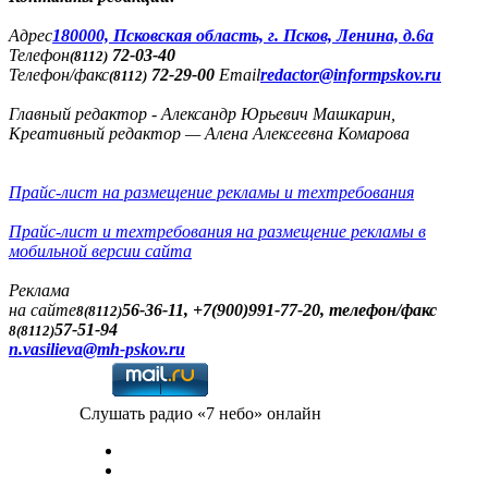
Адреc
180000, Псковская область, г. Псков, Ленина, д.6а
Телефон
72-03-40
(8112)
Телефон/факс
72-29-00
Email
redactor@informpskov.ru
(8112)
Главный редактор - Александр Юрьевич Машкарин,
Креативный редактор — Алена Алексеевна Комарова
Прайс-лист на размещение рекламы и техтребования
Прайс-лист и техтребования на размещение рекламы в
мобильной версии сайта
Реклама
на сайте
56-36-11, +7(900)991-77-20, телефон/факс
8(8112)
57-51-94
8(8112)
n.vasilieva@mh-pskov.ru
Слушать радио «7 небо» онлайн