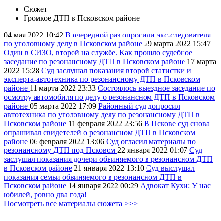
Сюжет
Громкое ДТП в Псковском районе
04 мая 2022
10:42
В очередной раз опросили экс-следователя
по уголовному делу в Псковском районе
29 марта 2022
15:47
Один в СИЗО, второй на службе. Как прошло судебное
заседание по резонансному ДТП в Псковском районе
17 марта
2022
15:28
Суд заслушал показания второй статистки и
эксперта-автотехника по резонансному ДТП в Псковском
районе
11 марта 2022
23:33
Состоялось выездное заседание по
осмотру автомобиля по делу о резонансном ДТП в Псковском
районе
05 марта 2022
17:09
Районный суд допросил
автотехника по уголовному делу по резонансному ДТП в
Псковском районе
11 февраля 2022
23:56
В Пскове суд снова
опрашивал свидетелей о резонансном ДТП в Псковском
районе
06 февраля 2022
13:06
Суд огласил материалы по
резонансному ДТП под Псковом
22 января 2022
01:07
Суд
заслушал показания дочери обвиняемого в резонансном ДТП
в Псковском районе
21 января 2022
13:10
Суд выслушал
показания семьи обвиняемого в резонансном ДТП в
Псковском районе
14 января 2022
00:29
Адвокат Кухи: У нас
юбилей, ровно два года!
Посмотреть все материалы сюжета >>>