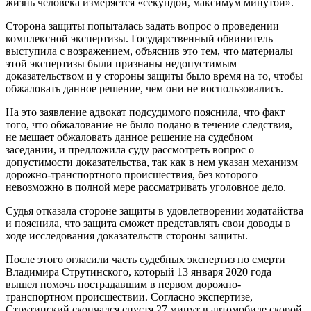
жизнь человека измеряется «секундой, максимум минутой».
Сторона защиты попыталась задать вопрос о проведении
комплексной экспертизы. Государственный обвинитель
выступила с возражением, объяснив это тем, что материалы
этой экспертизы были признаны недопустимым
доказательством и у стороны защиты было время на то, чтобы
обжаловать данное решение, чем они не воспользовались.
На это заявление адвокат подсудимого пояснила, что факт
того, что обжалование не было подано в течение следствия,
не мешает обжаловать данное решение на судебном
заседании, и предложила суду рассмотреть вопрос о
допустимости доказательства, так как в нем указан механизм
дорожно-транспортного происшествия, без которого
невозможно в полной мере рассматривать уголовное дело.
Судья отказала стороне защиты в удовлетворении ходатайства
и пояснила, что защита сможет представлять свои доводы в
ходе исследования доказательств стороны защиты.
После этого огласили часть судебных экспертиз по смерти
Владимира Струтинского, который 13 января 2020 года
вышел помочь пострадавшим в первом дорожно-
транспортном происшествии. Согласно экспертизе,
Струтинский скончался спустя 27 минут в автомобиле скорой