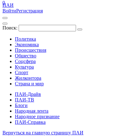
0
ПАИ
Войти
Регистрация
Поиск:
Политика
Экономика
Происшествия
Общество
Соцсфера
Культура
Спорт
Жилконтора
Страна и мир
ПАИ-Драйв
ПАИ-ТВ
Блоги
Народная лента
Народное признание
ПАИ-Справка
Вернуться на главную страницу ПАИ