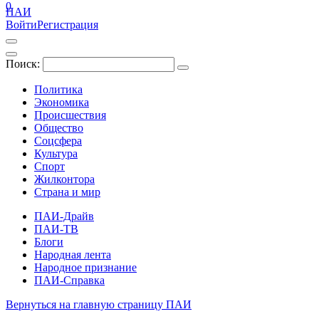
0
ПАИ
Войти
Регистрация
Поиск:
Политика
Экономика
Происшествия
Общество
Соцсфера
Культура
Спорт
Жилконтора
Страна и мир
ПАИ-Драйв
ПАИ-ТВ
Блоги
Народная лента
Народное признание
ПАИ-Справка
Вернуться на главную страницу ПАИ