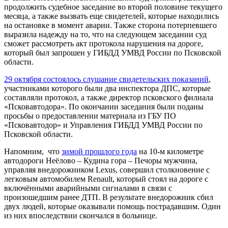
продолжить судебное заседание во второй половине текущего
месяца, а также вызвать еще свидетелей, которые находились
на остановке в момент аварии. Также сторона потерпевшего
выразила надежду на то, что на следующем заседании суд
сможет рассмотреть акт протокола нарушения на дороге,
который был запрошен у ГИБДД УМВД России по Псковской
области.
29 октября состоялось слушание свидетельских показаний
,
участниками которого были два инспектора ДПС, которые
составляли протокол, а также директор псковского филиала
«Псковавтодора». По окончании заседания были поданы
просьбы о предоставлении материала из ГБУ ПО
«Псковавтодор» и Управления ГИБДД УМВД России по
Псковской области.
Напомним, что
зимой прошлого года
на 10-м километре
автодороги Неёлово – Кудина гора – Печоры мужчина,
управляя внедорожником Lexus, совершил столкновение с
легковым автомобилем Renault, который стоял на дороге с
включёнными аварийными сигналами в связи с
произошедшим ранее ДТП. В результате внедорожник сбил
двух людей, которые оказывали помощь пострадавшим. Один
из них впоследствии скончался в больнице.