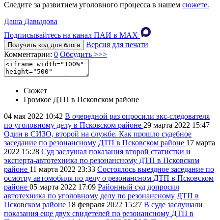
Следите за развитием уголовного процесса в нашем
сюжете.
Даша Давыдова
Подписывайтесь на канал ПАИ в MAХ
Версия для печати
Получить код для блога
Комментарии:
0
Обсудить >>>
Сюжет
Громкое ДТП в Псковском районе
04 мая 2022
10:42
В очередной раз опросили экс-следователя
по уголовному делу в Псковском районе
29 марта 2022
15:47
Один в СИЗО, второй на службе. Как прошло судебное
заседание по резонансному ДТП в Псковском районе
17 марта
2022
15:28
Суд заслушал показания второй статистки и
эксперта-автотехника по резонансному ДТП в Псковском
районе
11 марта 2022
23:33
Состоялось выездное заседание по
осмотру автомобиля по делу о резонансном ДТП в Псковском
районе
05 марта 2022
17:09
Районный суд допросил
автотехника по уголовному делу по резонансному ДТП в
Псковском районе
18 февраля 2022
15:27
В суде заслушали
показания еще двух свидетелей по резонансному ДТП в