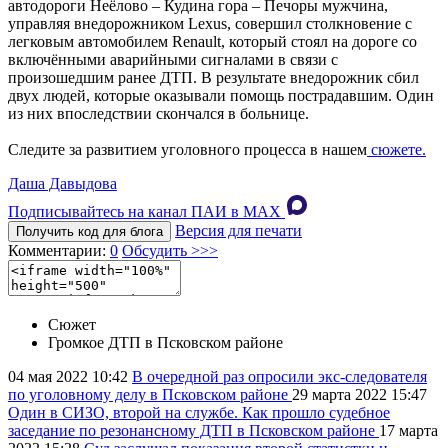
автодороги Неёлово – Кудина гора – Печоры мужчина,
управляя внедорожником Lexus, совершил столкновение с
легковым автомобилем Renault, который стоял на дороге со
включёнными аварийными сигналами в связи с
произошедшим ранее ДТП. В результате внедорожник сбил
двух людей, которые оказывали помощь пострадавшим. Один
из них впоследствии скончался в больнице.
Следите за развитием уголовного процесса в нашем
сюжете.
Даша Давыдова
Подписывайтесь на канал ПАИ в MAХ
Версия для печати
Получить код для блога
Комментарии:
0
Обсудить >>>
Сюжет
Громкое ДТП в Псковском районе
04 мая 2022
10:42
В очередной раз опросили экс-следователя
по уголовному делу в Псковском районе
29 марта 2022
15:47
Один в СИЗО, второй на службе. Как прошло судебное
заседание по резонансному ДТП в Псковском районе
17 марта