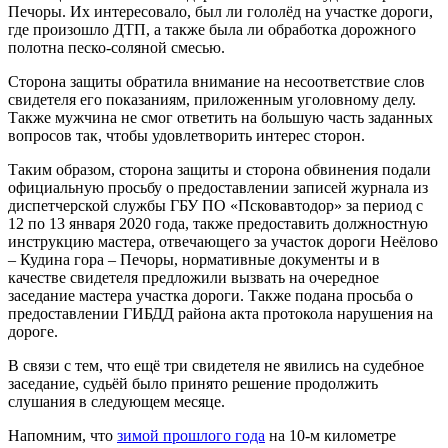
Печоры. Их интересовало, был ли гололёд на участке дороги,
где произошло ДТП, а также была ли обработка дорожного
полотна песко-соляной смесью.
Сторона защиты обратила внимание на несоответствие слов
свидетеля его показаниям, приложенным уголовному делу.
Также мужчина не смог ответить на большую часть заданных
вопросов так, чтобы удовлетворить интерес сторон.
Таким образом, сторона защиты и сторона обвинения подали
официальную просьбу о предоставлении записей журнала из
диспетчерской службы ГБУ ПО «Псковавтодор» за период с
12 по 13 января 2020 года, также предоставить должностную
инструкцию мастера, отвечающего за участок дороги Неёлово
– Кудина гора – Печоры, нормативные документы и в
качестве свидетеля предложили вызвать на очередное
заседание мастера участка дороги. Также подана просьба о
предоставлении ГИБДД района акта протокола нарушения на
дороге.
В связи с тем, что ещё три свидетеля не явились на судебное
заседание, судьёй было принято решение продолжить
слушания в следующем месяце.
Напомним, что
зимой прошлого года
на 10-м километре