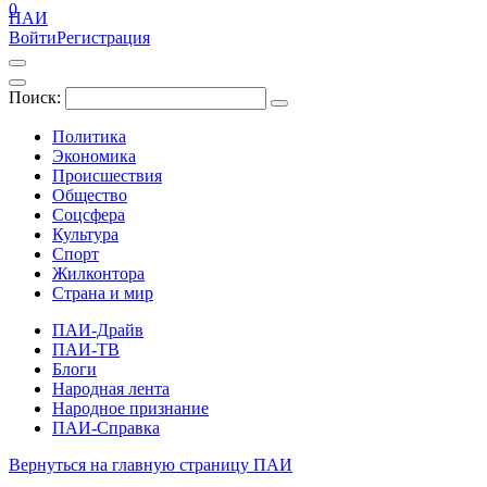
0
ПАИ
Войти
Регистрация
Поиск:
Политика
Экономика
Происшествия
Общество
Соцсфера
Культура
Спорт
Жилконтора
Страна и мир
ПАИ-Драйв
ПАИ-ТВ
Блоги
Народная лента
Народное признание
ПАИ-Справка
Вернуться на главную страницу ПАИ