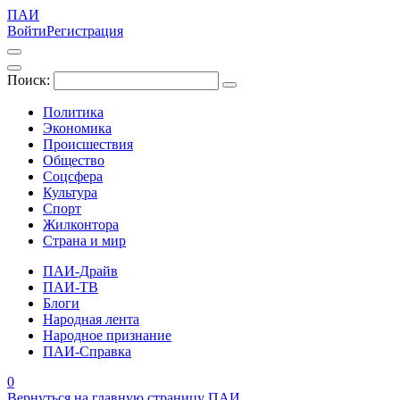
ПАИ
Войти
Регистрация
Поиск:
Политика
Экономика
Происшествия
Общество
Соцсфера
Культура
Спорт
Жилконтора
Страна и мир
ПАИ-Драйв
ПАИ-ТВ
Блоги
Народная лента
Народное признание
ПАИ-Справка
0
Вернуться на главную страницу ПАИ