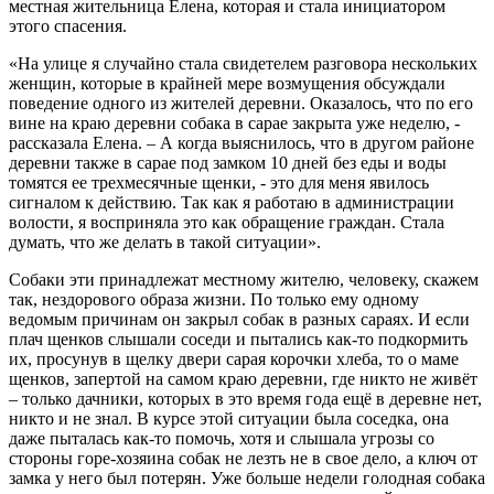
местная жительница Елена, которая и стала инициатором
этого спасения.
«На улице я случайно стала свидетелем разговора нескольких
женщин, которые в крайней мере возмущения обсуждали
поведение одного из жителей деревни. Оказалось, что по его
вине на краю деревни собака в сарае закрыта уже неделю, -
рассказала Елена. – А когда выяснилось, что в другом районе
деревни также в сарае под замком 10 дней без еды и воды
томятся ее трехмесячные щенки, - это для меня явилось
сигналом к действию. Так как я работаю в администрации
волости, я восприняла это как обращение граждан. Стала
думать, что же делать в такой ситуации».
Собаки эти принадлежат местному жителю, человеку, скажем
так, нездорового образа жизни. По только ему одному
ведомым причинам он закрыл собак в разных сараях. И если
плач щенков слышали соседи и пытались как-то подкормить
их, просунув в щелку двери сарая корочки хлеба, то о маме
щенков, запертой на самом краю деревни, где никто не живёт
– только дачники, которых в это время года ещё в деревне нет,
никто и не знал. В курсе этой ситуации была соседка, она
даже пыталась как-то помочь, хотя и слышала угрозы со
стороны горе-хозяина собак не лезть не в свое дело, а ключ от
замка у него был потерян. Уже больше недели голодная собака