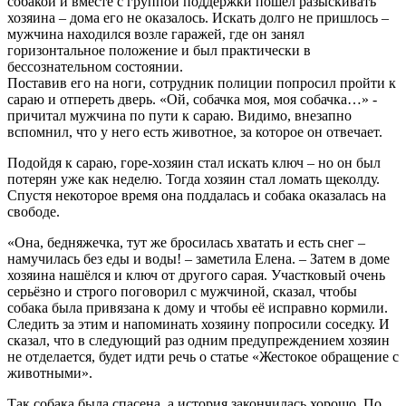
собакой и вместе с группой поддержки пошёл разыскивать
хозяина – дома его не оказалось. Искать долго не пришлось –
мужчина находился возле гаражей, где он занял
горизонтальное положение и был практически в
бессознательном состоянии.
Поставив его на ноги, сотрудник полиции попросил пройти к
сараю и отпереть дверь. «Ой, собачка моя, моя собачка…» -
причитал мужчина по пути к сараю. Видимо, внезапно
вспомнил, что у него есть животное, за которое он отвечает.
Подойдя к сараю, горе-хозяин стал искать ключ – но он был
потерян уже как неделю. Тогда хозяин стал ломать щеколду.
Спустя некоторое время она поддалась и собака оказалась на
свободе.
«Она, бедняжечка, тут же бросилась хватать и есть снег –
намучилась без еды и воды! – заметила Елена. – Затем в доме
хозяина нашёлся и ключ от другого сарая. Участковый очень
серьёзно и строго поговорил с мужчиной, сказал, чтобы
собака была привязана к дому и чтобы её исправно кормили.
Следить за этим и напоминать хозяину попросили соседку. И
сказал, что в следующий раз одним предупреждением хозяин
не отделается, будет идти речь о статье «Жестокое обращение с
животными».
Так собака была спасена, а история закончилась хорошо. По