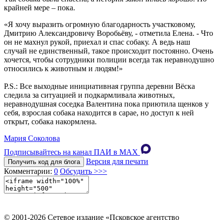
крайней мере – пока.
«Я хочу выразить огромную благодарность участковому,
Дмитрию Александровичу Воробьёву, - отметила Елена. - Что
он не махнул рукой, приехал и спас собаку. А ведь наш
случай не единственный, такое происходит постоянно. Очень
хочется, чтобы сотрудники полиции всегда так неравнодушно
относились к животным и людям!»
​P.S.: Все выходные инициативная группа деревни Вёска
следила за ситуацией и подкармливала животных,
неравнодушная соседка Валентина пока приютила щенков у
себя, взрослая собака находится в сарае, но доступ к ней
открыт, собака накормлена.
Мария Соколова
Подписывайтесь на канал ПАИ в MAХ
Версия для печати
Получить код для блога
Комментарии:
0
Обсудить >>>
© 2001-2026 Сетевое издание «Псковское агентство