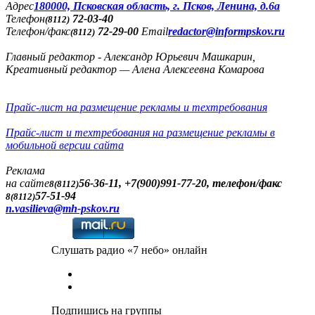
Адреc
180000, Псковская область, г. Псков, Ленина, д.6а
Телефон
72-03-40
(8112)
Телефон/факс
72-29-00
Email
redactor@informpskov.ru
(8112)
Главный редактор - Александр Юрьевич Машкарин,
Креативный редактор — Алена Алексеевна Комарова
Прайс-лист на размещение рекламы и техтребования
Прайс-лист и техтребования на размещение рекламы в
мобильной версии сайта
Реклама
на сайте
56-36-11, +7(900)991-77-20, телефон/факс
8(8112)
57-51-94
8(8112)
n.vasilieva@mh-pskov.ru
Слушать радио «7 небо» онлайн
Подпишись на группы