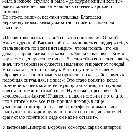
жила в неволе, скулила и выла – да одурманенный зеленым
змием хозяин не слышал жалобных собачьих криков о
помощи.
Но кто-то, видимо, всё-таки услышал. Благодаря
неравнодушным людям у животного появился шанс на
спасение.
«Посоветовавшись с главой сельского поселения Ольгой
Александровной Васильевой и заручившись ее поддержкой, я
стала звонить по всем инстанциям, чтобы понять, что же
делать, - продолжила рассказывать Елена Соколова. – Ком в
горле стоял, я просто не смогла бы спокойно есть, спать, жить,
зная, что там живые существа медленно умирают от голода!
Надо сказать, что поправку к Конституции о жестоком
обращении с животными мы приняли, но как действовать в
подобных ситуациях, не знаем. Это стало понятно, когда,
позвонив в очень компетентную организацию, я получила
совсем не компетентный совет. Ну что же - пресловутый
человеческий фактор! Главное в нашей истории не это, а то,
что в итоге к нам все-таки пришла помощь в лице
участкового, который вначале по телефону внимательно
выслушал и в скором времени приехал в нашу деревню. И
сразу стало понятно: в беде он нас не оставит».
Участковый Дмитрий Воробьёв осмотрел сарай с запертой