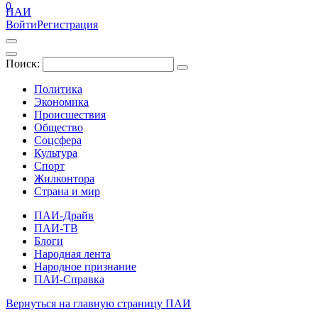
0
ПАИ
Войти
Регистрация
Поиск:
Политика
Экономика
Происшествия
Общество
Соцсфера
Культура
Спорт
Жилконтора
Страна и мир
ПАИ-Драйв
ПАИ-ТВ
Блоги
Народная лента
Народное признание
ПАИ-Справка
Вернуться на главную страницу ПАИ