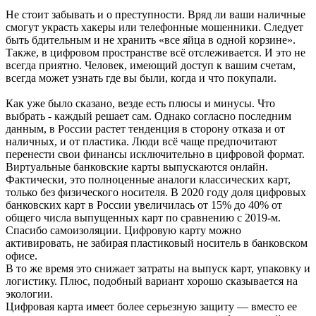
Не стоит забывать и о преступности. Вряд ли ваши наличные
смогут украсть хакеры или телефонные мошенники. Следует
быть бдительным и не хранить «все яйца в одной корзине».
Также, в цифровом пространстве всё отслеживается. И это не
всегда приятно. Человек, имеющий доступ к вашим счетам,
всегда может узнать где вы были, когда и что покупали.
Как уже было сказано, везде есть плюсы и минусы. Что
выбрать - каждый решает сам. Однако согласно последним
данным, в России растет тенденция в сторону отказа и от
наличных, и от пластика. Люди всё чаще предпочитают
перенести свои финансы исключительно в цифровой формат.
Виртуальные банковские карты выпускаются онлайн.
Фактически, это полноценные аналоги классических карт,
только без физического носителя. В 2020 году доля цифровых
банковских карт в России увеличилась от 15% до 40% от
общего числа выпущенных карт по сравнению с 2019-м.
Спасибо самоизоляции. Цифровую карту можно
активировать, не забирая пластиковый носитель в банковском
офисе.
В то же время это снижает затраты на выпуск карт, упаковку и
логистику. Плюс, подобный вариант хорошо сказывается на
экологии.
Цифровая карта имеет более серьезную защиту — вместо ее