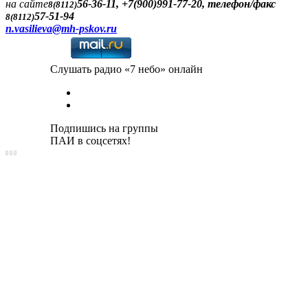
на сайте
56-36-11, +7(900)991-77-20, телефон/факс
8(8112)
57-51-94
8(8112)
n.vasilieva@mh-pskov.ru
Слушать радио «7 небо» онлайн
Подпишись на группы
ПАИ в соцсетях!