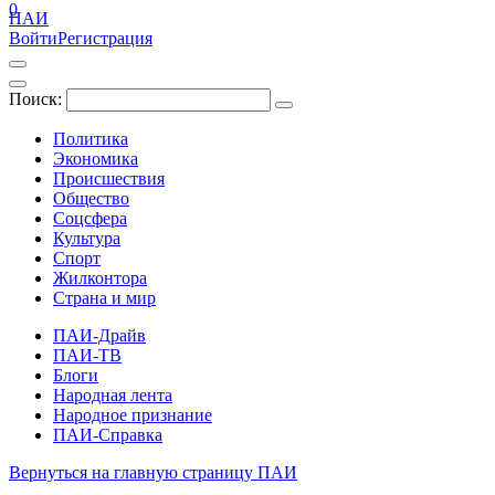
0
ПАИ
Войти
Регистрация
Поиск:
Политика
Экономика
Происшествия
Общество
Соцсфера
Культура
Спорт
Жилконтора
Страна и мир
ПАИ-Драйв
ПАИ-ТВ
Блоги
Народная лента
Народное признание
ПАИ-Справка
Вернуться на главную страницу ПАИ