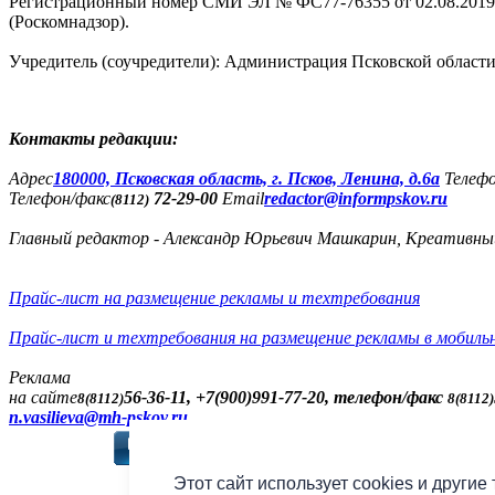
Регистрационный номер СМИ ЭЛ № ФС77-76355 от 02.08.2019,
(Роскомнадзор).
Учредитель (соучредители): Администрация Псковской облас
Контакты редакции:
Адреc
180000, Псковская область, г. Псков, Ленина, д.6а
Телеф
Телефон/факс
72-29-00
Email
redactor@informpskov.ru
(8112)
Главный редактор - Александр Юрьевич Машкарин, Креативны
Прайс-лист на размещение рекламы и техтребования
Прайс-лист и техтребования на размещение рекламы в мобиль
Реклама
на сайте
56-36-11, +7(900)991-77-20, телефон/факс
8(8112)
8(8112)
n.vasilieva@mh-pskov.ru
Слушать радио «7 не
Этот сайт использует cookies и другие