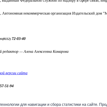
 выданный Федеральной службой по надзору в сфере связи, и
ти, Автономная некоммерческая организация Издательский до
он
72-03-40
(8112)
й редактор — Алена Алексеевна Комарова
ной версии сайта
57-51-94
бо» онлайн
 технологии для навигации и сбора статистики на сайте. Пр