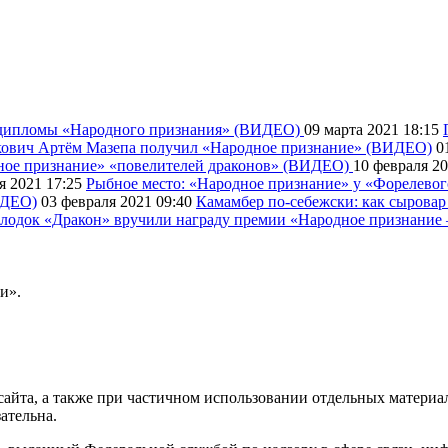
 дипломы «Народного признания» (ВИДЕО)
09 марта 2021
18:15
скович Артём Мазепа получил «Народное признание» (ВИДЕО)
0
ное признание» «повелителей драконов» (ВИДЕО)
10 февраля 2
я 2021
17:25
Рыбное место: «Народное признание» у «Форелево
ИДЕО)
03 февраля 2021
09:40
Камамбер по-себежски: как сыров
 лодок «Дракон» вручили награду премии «Народное признание 
и».
айта, а также при частичном использовании отдельных материало
ательна.