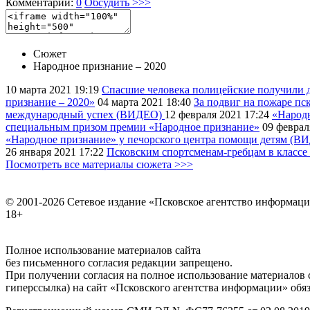
Комментарии:
0
Обсудить >>>
Сюжет
Народное признание – 2020
10 марта 2021
19:19
Спасшие человека полицейские получили
признание – 2020»
04 марта 2021
18:40
За подвиг на пожаре п
международный успех (ВИДЕО)
12 февраля 2021
17:24
«Народ
специальным призом премии «Народное признание»
09 феврал
«Народное признание» у печорского центра помощи детям (В
26 января 2021
17:22
Псковским спортсменам-гребцам в классе
Посмотреть все материалы сюжета >>>
© 2001-2026 Сетевое издание «Псковское агентство информаци
18+
Полное использование материалов сайта
без письменного согласия редакции запрещено.
При получении согласия на полное использование материалов с
гиперссылка) на сайт «Псковского агентства информации» обяз