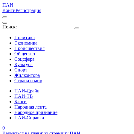
ПАИ
Войти
Регистрация
Поиск:
Политика
Экономика
Происшествия
Общество
Соцсфера
Культура
Спорт
Жилконтора
Страна и мир
ПАИ-Драйв
ПАИ-ТВ
Блоги
Народная лента
Народное признание
ПАИ-Справка
0
Вернуться на главную страницу ПАИ