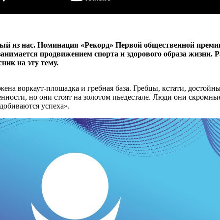
дый из нас. Номинация «Рекорд» Первой общественной премии
 занимается продвижением спорта и здорового образа жизни. 
ик на эту тему.
ена воркаут-площадка и гребная база. Гребцы, кстати, достойн
ности, но они стоят на золотом пьедестале. Люди они скромные
 добиваются успеха».