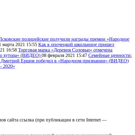
Псковские полицейские получили награды премии «Народное
1 марта 2021
15:55
Как к опочецкой школьнице пришел
021
16:58
Торговая марка «Деревня Соловьи» отмечена
го хутора» (ВИДЕО)
08 февраля 2021
15:47
Семейные ценности:
ар Дмитрий Ершов победил в «Народном признании» (ВИДЕО)
– 2020»
в сайта ссылка (при публикации в сети Internet —