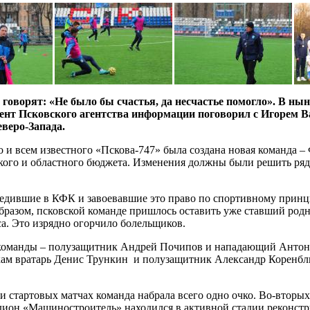
ё говорят: «Не было бы счастья, да несчастье помогло». В н
ент Псковского агентства информации поговорил с Игорем 
еверо-Запада.
о и всем известного «Пскова-747» была создана новая команда –
ского и областного бюджета. Изменения должны были решить ряд
бедившие в КФК и завоевавшие это право по спортивному принци
азом, псковской команде пришлось оставить уже ставший родны
а. Это изрядно огорчило болельщиков.
ы команды – полузащитник Андрей Почипов и нападающий Антон
ам вратарь Денис Трункин и полузащитник Александр Коренблюм
и стартовых матчах команда набрала всего одно очко. Во-вторых
тадион «Машиностроитель» находился в активной стадии реконс