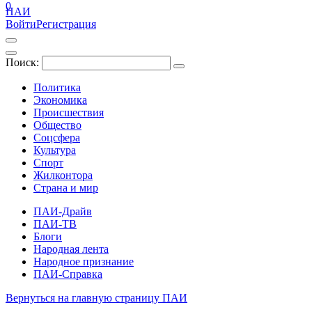
0
ПАИ
Войти
Регистрация
Поиск:
Политика
Экономика
Происшествия
Общество
Соцсфера
Культура
Спорт
Жилконтора
Страна и мир
ПАИ-Драйв
ПАИ-ТВ
Блоги
Народная лента
Народное признание
ПАИ-Справка
Вернуться на главную страницу ПАИ