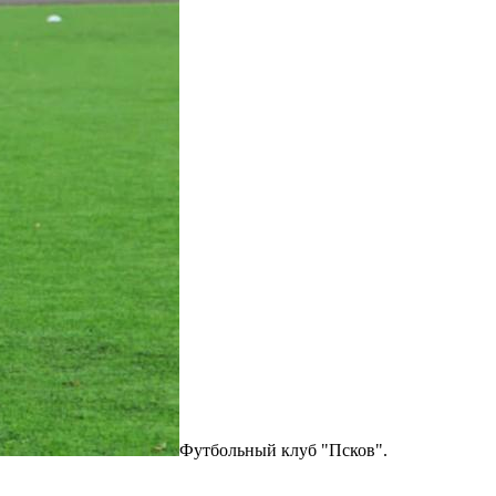
Футбольный клуб "Псков".
Ф