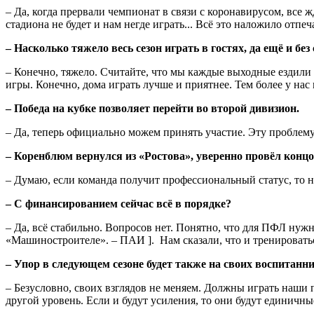
– Да, когда прервали чемпионат в связи с коронавирусом, все 
стадиона не будет и нам негде играть... Всё это наложило отпеч
– Насколько тяжело весь сезон играть в гостях, да ещё и бе
– Конечно, тяжело. Считайте, что мы каждые выходные ездили 
игры. Конечно, дома играть лучше и приятнее. Тем более у на
– Победа на кубке позволяет перейти во второй дивизион.
– Да, теперь официально можем принять участие. Эту проблему
– Коренблюм вернулся из «Ростова», уверенно провёл концо
– Думаю, если команда получит профессиональный статус, то нав
– С финансированием сейчас всё в порядке?
– Да, всё стабильно. Вопросов нет. Понятно, что для ПФЛ нужны
«Машиностроителе». – ПАИ ]. Нам сказали, что и тренироватьс
– Упор в следующем сезоне будет также на своих воспитанн
– Безусловно, своих взглядов не меняем. Должны играть наши п
другой уровень. Если и будут усиления, то они будут единичны