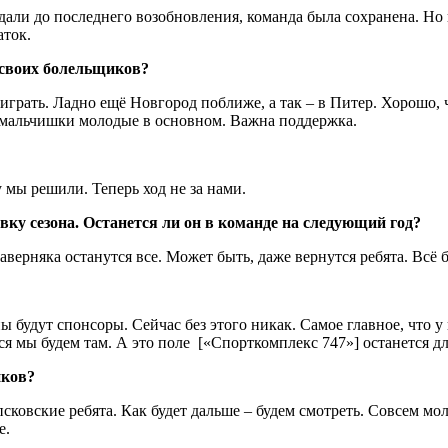
ждали до последнего возобновления, команда была сохранена. Но 
аток.
з своих болельщиков?
играть. Ладно ещё Новгород поближе, а так – в Питер. Хорошо,
с мальчишки молодые в основном. Важна поддержка.
 мы решили. Теперь ход не за нами.
вку сезона. Останется ли он в команде на следующий год?
ерняка останутся все. Может быть, даже вернутся ребята. Всё бу
 будут спонсоры. Сейчас без этого никак. Самое главное, что у 
я мы будем там. А это поле [«Спорткомплекс 747»] останется дл
иков?
сковские ребята. Как будет дальше – будем смотреть. Совсем мо
е.