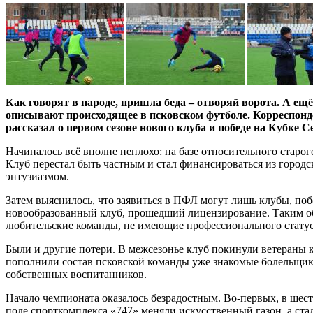
Как говорят в народе, пришла беда – отворяй ворота. А ещ
описывают происходящее в псковском футболе. Корреспонд
рассказал о первом сезоне нового клуба и победе на Кубке С
Начиналось всё вполне неплохо: на базе относительного старог
Клуб перестал быть частным и стал финансироваться из город
энтузиазмом.
Затем выяснилось, что заявиться в ПФЛ могут лишь клубы, по
новообразованный клуб, прошедший лицензирование. Таким обр
любительские команды, не имеющие профессионального статус
Были и другие потери. В межсезонье клуб покинули ветеран
пополнили состав псковской команды уже знакомые болельщик
собственных воспитанников.
Начало чемпионата оказалось безрадостным. Во-первых, в шест
поле спорткомплекса «747» меняли искусственный газон, а с