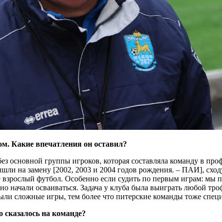
лом. Какие впечатления он оставил?
без основной группы игроков, которая составляла команду в про
ишли на замену [2002, 2003 и 2004 годов рождения. – ПАИ], схо
ое взрослый футбол. Особенно если судить по первым играм: мы 
нно начали осваиваться. Задача у клуба была выиграть любой тро
. Были сложные игры, тем более что питерские команды тоже спец
о сказалось на команде?