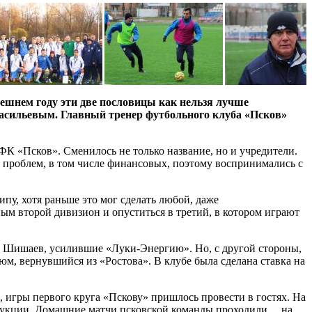
ынешнем году эти две пословицы как нельзя лучше
Васильевым. Главный тренер футбольного клуба «Псков»
 ФК «Псков». Сменилось не только название, но и учредители.
 проблем, в том числе финансовых, поэтому воспринимались с
пу, хотя раньше это мог сделать любой, даже
м второй дивизион и опуститься в третий, в котором играют
 Шишаев, усилившие «Луки-Энергию». Но, с другой стороны,
, вернувшийся из «Ростова». В клубе была сделана ставка на
, игры первого круга «Пскову» пришлось провести в гостях. На
трукции. Домашние матчи псковской команды проходили… на