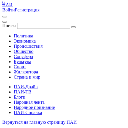
0
ПАИ
Войти
Регистрация
Поиск:
Политика
Экономика
Происшествия
Общество
Соцсфера
Культура
Спорт
Жилконтора
Страна и мир
ПАИ-Драйв
ПАИ-ТВ
Блоги
Народная лента
Народное признание
ПАИ-Справка
Вернуться на главную страницу ПАИ