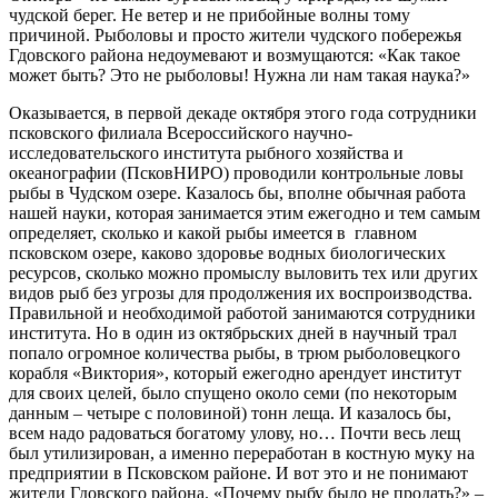
чудской берег. Не ветер и не прибойные волны тому
причиной. Рыболовы и просто жители чудского побережья
Гдовского района недоумевают и возмущаются: «Как такое
может быть? Это не рыболовы! Нужна ли нам такая наука?»
Оказывается, в первой декаде октября этого года сотрудники
псковского филиала Всероссийского научно-
исследовательского института рыбного хозяйства и
океанографии (ПсковНИРО) проводили контрольные ловы
рыбы в Чудском озере. Казалось бы, вполне обычная работа
нашей науки, которая занимается этим ежегодно и тем самым
определяет, сколько и какой рыбы имеется в главном
псковском озере, каково здоровье водных биологических
ресурсов, сколько можно промыслу выловить тех или других
видов рыб без угрозы для продолжения их воспроизводства.
Правильной и необходимой работой занимаются сотрудники
института. Но в один из октябрьских дней в научный трал
попало огромное количества рыбы, в трюм рыболовецкого
корабля «Виктория», который ежегодно арендует институт
для своих целей, было спущено около семи (по некоторым
данным – четыре с половиной) тонн леща. И казалось бы,
всем надо радоваться богатому улову, но… Почти весь лещ
был утилизирован, а именно переработан в костную муку на
предприятии в Псковском районе. И вот это и не понимают
жители Гдовского района. «Почему рыбу было не продать?» –