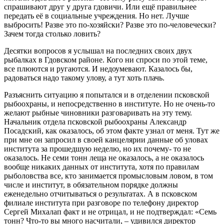
спрашивают друг у друга гдовичи. Или ещё правильнее
передать её в социальные учреждения. Но нет. Лучше
выбросить! Разве это по-хозяйски? Разве это по-человечески?
Зачем тогда столько ловить?
Десятки вопросов я услышал на последних своих двух
рыбалках в Гдовском районе. Кого ни спроси по этой теме,
все плюются и ругаются. И недоумевают. Казалось бы,
радоваться надо такому улову, а тут хоть плачь.
Разъяснить ситуацию я попытался и в отделении псковской
рыбоохраны, и непосредственно в институте. Но не очень-то
желают рыбные чиновники разговаривать на эту тему.
Начальник отдела псковской рыбоохраны Александр
Посадский, как оказалось, об этом факте узнал от меня. Тут же
при мне он запросил в своей канцелярии данные об уловах
института за прошедшую неделю, но их почему- то не
оказалось. Не семи тонн леща не оказалось, а не оказалось
вообще никаких данных от института, хотя по правилам
рыболовства все, кто занимается промысловым ловом, в том
числе и институт, в обязательном порядке должны
еженедельно отчитываться о результатах. А в псковском
филиале института при разговоре по телефону директор
Сергей Михалап факт и не отрицал, и не подтверждал: «Семь
тонн? Что-то вы много насчитали, – удивился директор