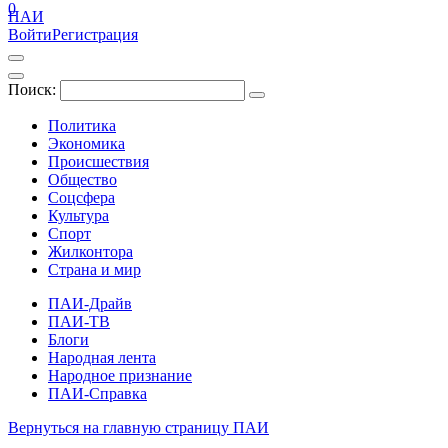
0
ПАИ
Войти
Регистрация
Поиск:
Политика
Экономика
Происшествия
Общество
Соцсфера
Культура
Спорт
Жилконтора
Страна и мир
ПАИ-Драйв
ПАИ-ТВ
Блоги
Народная лента
Народное признание
ПАИ-Справка
Вернуться на главную страницу ПАИ