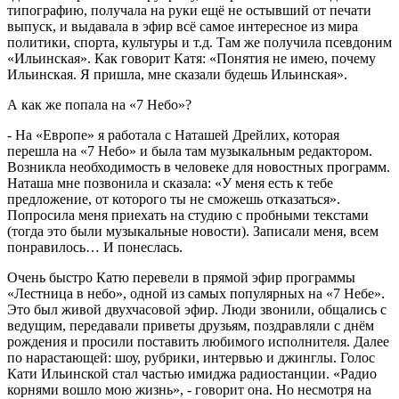
типографию, получала на руки ещё не остывший от печати
выпуск, и выдавала в эфир всё самое интересное из мира
политики, спорта, культуры и т.д. Там же получила псевдоним
«Ильинская». Как говорит Катя: «Понятия не имею, почему
Ильинская. Я пришла, мне сказали будешь Ильинская».
А как же попала на «7 Небо»?
- На «Европе» я работала с Наташей Дрейлих, которая
перешла на «7 Небо» и была там музыкальным редактором.
Возникла необходимость в человеке для новостных программ.
Наташа мне позвонила и сказала: «У меня есть к тебе
предложение, от которого ты не сможешь отказаться».
Попросила меня приехать на студию с пробными текстами
(тогда это были музыкальные новости). Записали меня, всем
понравилось… И понеслась.
Очень быстро Катю перевели в прямой эфир программы
«Лестница в небо», одной из самых популярных на «7 Небе».
Это был живой двухчасовой эфир. Люди звонили, общались с
ведущим, передавали приветы друзьям, поздравляли с днём
рождения и просили поставить любимого исполнителя. Далее
по нарастающей: шоу, рубрики, интервью и джинглы. Голос
Кати Ильинской стал частью имиджа радиостанции. «Радио
корнями вошло мою жизнь», - говорит она. Но несмотря на