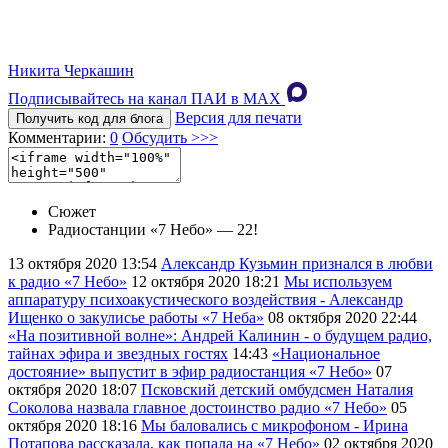
Никита Черкашин
Подписывайтесь на канал ПАИ в MAХ
Версия для печати
Получить код для блога
Комментарии:
0
Обсудить >>>
Сюжет
Радиостанции «7 Небо» — 22!
13 октября 2020
13:54
Александр Кузьмин признался в любви
к радио «7 Небо»
12 октября 2020
18:21
Мы используем
аппаратуру психоакустического воздействия - Александр
Ищенко о закулисье работы «7 Неба»
08 октября 2020
22:44
«На позитивной волне»: Андрей Калинин - о будущем радио,
тайнах эфира и звездных гостях​
14:43
«Национальное
достояние» выпустит в эфир радиостанция «7 Небо»
07
октября 2020
18:07
Псковский детский омбудсмен Наталия
Соколова назвала главное достоинство радио «7 Небо»
05
октября 2020
18:16
Мы баловались с микрофоном - Ирина
Потапова рассказала, как попала на «7 Небо»
02 октября 2020