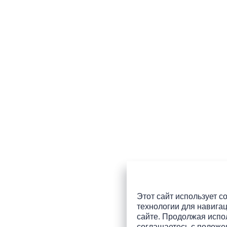
Этот сайт использует co
технологии для навигац
сайте. Продолжая испол
соглашаетесь с
положе