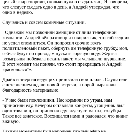
целый эфир спорили, сколько нужно съедать яиц. Я говорила,
что следует съедать одно в день, а Андрей утверждал, что
одно в неделю.
Случались и совсем комичные ситуации.
- Однажды мы позвонили женщине от лица телефонной
компании. Андрей вёл разговор и говорил так, что собеседник
не успел опомниться. Он попросил срочно взять
полиэтиленовый пакет, обернуть им телефонную трубку, мол,
сейчас будут по проводам пускать горячую воду. Жертва
розыгрыша побежала искать пакет, мы услышали шуршание.
В этот момент мы поняли, что стоит прекращать и Андрей
«раскололся"».
Драйв и энергия ведущих приносила свои плоды. Слушатели
с нетерпением ждали новой встречи, а порой выражали
благодарность материально.
- У нас были поклонники. Нас кормили по утрам, нам
приносили еду. Вечером оставляли конфеты, угощения. Был
один товарищ, он приносил еду вкусную: манты, голубцы...
Такое всё азиатское. Восхищался нами и радовался, что видит
вживую.
Такими моментами был наполнен каждый эфир на