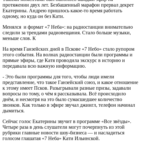
протяжении двух лет. Безбашенный марафон прервал декрет
Екатерины. Андрею пришлось какое-то время работать
одному, но куда он без Кати.
Менялся и формат «7 Неба»: на радиостанции внимательно
следили за трендами радиовещания. Стало больше музыки,
меньше слов. К
На время Ганзейских дней в Пскове «7 Небо» стало рупором
этого события. На волнах радиостанции были программы и
прямые эфиры, где Катя проводила экскурс в историю и
передавала всю важную информацию.
- Это были программы для того, чтобы люди имели
представление, что такое Ганзейский союз, и какое отношение
к этому имеет Псков. Разыгрывали разные призы, задавали
вопросы по тому, о чём я рассказывала. Всё происходило
днём, и несмотря на это было сумасшедшее количество
звонков. Как только в эфире звучал джингл, телефон начинал
дымиться.
Сейчас голос Екатерины звучит в программе «Все звёзды».
Четыре раза в день слушатели могут почерпнуть из этой
рубрики главные новости шоу-бизнеса — и насладиться
голосом глашатая «7 Неба» Кати Ильинской.