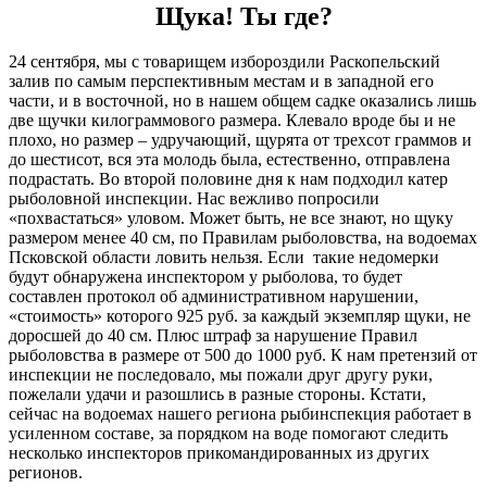
Щука! Ты где?
24 сентября, мы с товарищем избороздили Раскопельский
залив по самым перспективным местам и в западной его
части, и в восточной, но в нашем общем садке оказались лишь
две щучки килограммового размера. Клевало вроде бы и не
плохо, но размер – удручающий, щурята от трехсот граммов и
до шестисот, вся эта молодь была, естественно, отправлена
подрастать. Во второй половине дня к нам подходил катер
рыболовной инспекции. Нас вежливо попросили
«похвастаться» уловом. Может быть, не все знают, но щуку
размером менее 40 см, по Правилам рыболовства, на водоемах
Псковской области ловить нельзя. Если такие недомерки
будут обнаружена инспектором у рыболова, то будет
составлен протокол об административном нарушении,
«стоимость» которого 925 руб. за каждый экземпляр щуки, не
доросшей до 40 см. Плюс штраф за нарушение Правил
рыболовства в размере от 500 до 1000 руб. К нам претензий от
инспекции не последовало, мы пожали друг другу руки,
пожелали удачи и разошлись в разные стороны. Кстати,
сейчас на водоемах нашего региона рыбинспекция работает в
усиленном составе, за порядком на воде помогают следить
несколько инспекторов прикомандированных из других
регионов.