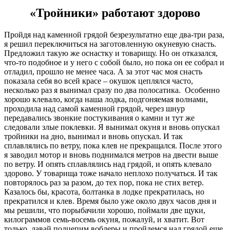
«Тройники» работают здорово
Пройдя над каменной грядой безрезультатно еще два-три раза,
я решил переключиться на заготовленную окуневую снасть.
Предложил такую же оснастку и товарищу. Но он отказался,
что-то подобное и у него с собой было, но пока он ее собрал и
отладил, прошло не менее часа. А за этот час моя снасть
показала себя во всей красе – окушок цеплялся часто,
несколько раз я вынимал сразу по два полосатика. Особенно
хорошо клевало, когда наша лодка, подгоняемая волнами,
проходила над самой каменной грядой, через шнур
передавались звонкие постукивания о камни и тут же
следовали злые поклевки. Я вынимал окуня и вновь опускал
тройники на дно, вынимал и вновь опускал. И так
сплавлялись по ветру, пока клев не прекращался. После этого
я заводил мотор и вновь поднимался метров на двести выше
по ветру. И опять сплавлялись над грядой, и опять клевало
здорово. У товарища тоже начало неплохо получаться. И так
повторялось раз за разом, до тех пор, пока не стих ветер.
Казалось бы, красота, болтанка в лодке прекратилась, но
прекратился и клев. Время было уже около двух часов дня и
мы решили, что порыбачили хорошо, поймали две щуки,
килограммов семь-восемь окуня, пожалуй, и хватит. Вот
только, давай подцепим воблеры и пройдемся над грядой еще