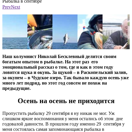
Рыбалка в сентябре
Р
Фото: Николай Бесклевный
Ф
Prev
Next
Наш колумнист Николай Бесклевный делится своим
богатым опытом в рыбалке. На этот раз его
эмоциональный рассказ о том, где и как в этом году
ловится щука и окунь. За щукой – в Раскопельский залив,
за окунем – в Чудское озеро. Так бывало каждую осень уже
много лет подряд, но этот год совсем не похож на
предыдущие.
Осень на осень не приходится
Пропустить рыбалку 29 сентября я ну никак не мог. Уж
слишком яркие воспоминания у меня остались об этом дне
годовалой давности. В прошлом году именно 29 сентября у
меня состоялась самая запоминающаяся рыбалка в