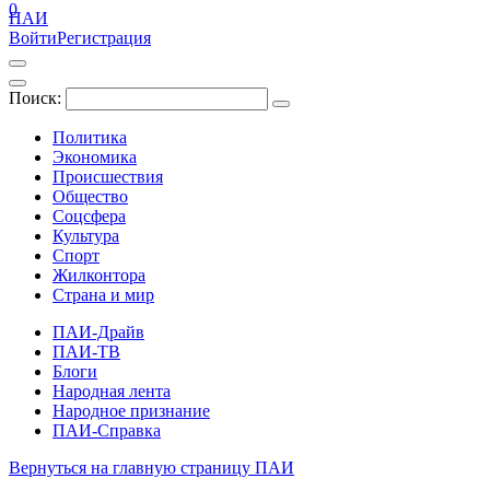
0
ПАИ
Войти
Регистрация
Поиск:
Политика
Экономика
Происшествия
Общество
Соцсфера
Культура
Спорт
Жилконтора
Страна и мир
ПАИ-Драйв
ПАИ-ТВ
Блоги
Народная лента
Народное признание
ПАИ-Справка
Вернуться на главную страницу ПАИ