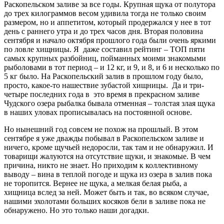
Раскопельском заливе за все годы. Крупная щука от полутора
до трех килограммов весом удивила тогда не только своим
размером, но и аппетитом, который продержался у нее в тот
день с раннего утра и до трех часов дня. Вторая половина
сентября и начало октября прошлого года были очень яркими
по ловле хищницы. Я даже составил рейтинг – ТОП пяти
самых крупных разбойниц, пойманных моими знакомыми
рыболовами в тот период – и 12 кг, и 9, и 8, и 6 и несколько по
5 кг было. На Раскопельский залив в прошлом году было,
просто, какое-то нашествие зубастой хищницы. Да и три-
четыре последних года в это время в прекрасном заливе
Чудского озера рыбалка бывала отменная – толстая злая щука
в наших уловах прописывалась на постоянной основе.
Но нынешний год совсем не похож на прошлый. В этом
сентябре я уже дважды побывал в Раскопельском заливе и
ничего, кроме щучьей недоросли, так там и не обнаружил. И
товарищи жалуются на отсутствие щуки, и знакомые. В чем
причина, никто не знает. Но приходим к коллективному
выводу – вина в теплой погоде и щука из озера в залив пока
не торопится. Вернее не щука, а мелкая белая рыба, а
хищница вслед за ней. Может быть и так, во всяком случае,
нашими эхолотами больших косяков бели в заливе пока не
обнаружено. Но это только наши догадки.