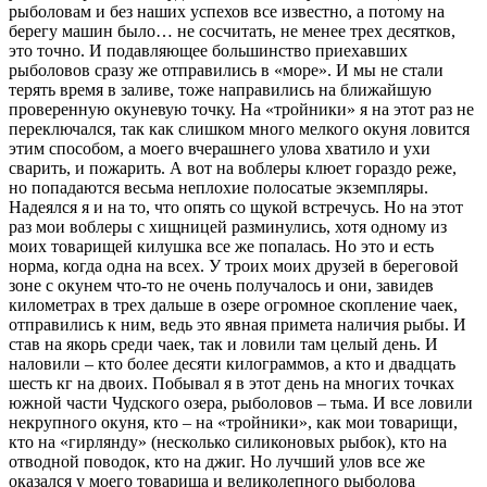
рыболовам и без наших успехов все известно, а потому на
берегу машин было… не сосчитать, не менее трех десятков,
это точно. И подавляющее большинство приехавших
рыболовов сразу же отправились в «море». И мы не стали
терять время в заливе, тоже направились на ближайшую
проверенную окуневую точку. На «тройники» я на этот раз не
переключался, так как слишком много мелкого окуня ловится
этим способом, а моего вчерашнего улова хватило и ухи
сварить, и пожарить. А вот на воблеры клюет гораздо реже,
но попадаются весьма неплохие полосатые экземпляры.
Надеялся я и на то, что опять со щукой встречусь. Но на этот
раз мои воблеры с хищницей разминулись, хотя одному из
моих товарищей килушка все же попалась. Но это и есть
норма, когда одна на всех. У троих моих друзей в береговой
зоне с окунем что-то не очень получалось и они, завидев
километрах в трех дальше в озере огромное скопление чаек,
отправились к ним, ведь это явная примета наличия рыбы. И
став на якорь среди чаек, так и ловили там целый день. И
наловили – кто более десяти килограммов, а кто и двадцать
шесть кг на двоих. Побывал я в этот день на многих точках
южной части Чудского озера, рыболовов – тьма. И все ловили
некрупного окуня, кто – на «тройники», как мои товарищи,
кто на «гирлянду» (несколько силиконовых рыбок), кто на
отводной поводок, кто на джиг. Но лучший улов все же
оказался у моего товарища и великолепного рыболова