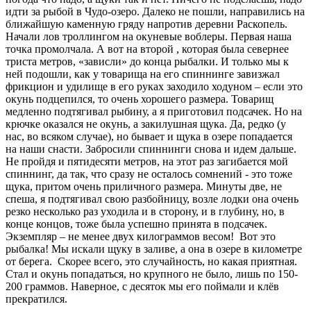
идти за рыбой в Чудо-озеро. Далеко не пошли, направились на
ближайшую каменную гряду напротив деревни Раскопель.
Начали лов троллингом на окуневые воблеры. Первая наша
точка промолчала. А вот на второй , которая была севернее
триста метров, «зависли» до конца рыбалки. И только мы к
ней подошли, как у товарища на его спиннинге завизжал
фрикцион и удилище в его руках заходило ходуном – если это
окунь подцепился, то очень хорошего размера. Товарищ
медленно подтягивал рыбину, а я приготовил подсачек. Но на
крючке оказался не окунь, а закилушная щука. Да, редко (у
нас, во всяком случае), но бывает и щука в озере попадается
на наши снасти. Забросили спиннинги снова и идем дальше.
Не пройдя и пятидесяти метров, на этот раз загибается мой
спиннинг, да так, что сразу не осталось сомнений - это тоже
щука, притом очень приличного размера. Минуты две, не
спеша, я подтягивал свою разбойницу, возле лодки она очень
резко несколько раз уходила и в сторону, и в глубину, но, в
конце концов, тоже была успешно принята в подсачек.
Экземпляр – не менее двух килограммов весом! Вот это
рыбалка! Мы искали щуку в заливе, а она в озере в километре
от берега. Скорее всего, это случайность, но какая приятная.
Стал и окунь попадаться, но крупного не было, лишь по 150-
200 граммов. Наверное, с десяток мы его поймали и клёв
прекратился.