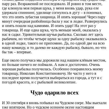
пару раз. Возражений не последовало. И ровно в том месте,
где клюнула моя первая щука, у меня вновь удар, рука еле
удержала спиннинг, удилище согнулось в дугу – я понимал,
что это опять зубастая хищница. И опять хорошая! Через пару
минут очередная разбойница была у нас в лодке. Развернулись
и опять пошли над камнями. И опять удар! На этот раз у
товарища. И еще одна щука, чуть меньше моей, оказалась у
нас в садке. Удивительная щучья рыбалка. Сколько лет здесь
рыбачим, но чтобы четыре щуки за одну рыбалку оказывались
в одной лодке, такого не припомню. Да, по одной две на всю
нашу команду, и то далеко не каждую рыбалку, бывало, но что
бы так – впервые.
Еще около получаса мы дорожили над нашим клёвым местом,
но больше ничего не поймали. А нам и достаточно. Очень
хорошая рыбалка получилась. Особенно понравилось моему
товарищу, Николаю Константиновичу. Не часто у него в
последнее время получается выбираться из города, а тут и с
погодой красота, и с рыбалкой великолепие.
Чудо одарило всех
И 30 сентября я вновь побывал на Чудском озере. Мы выехали
уже впятером. Но о чудском осеннем окуне настоящим