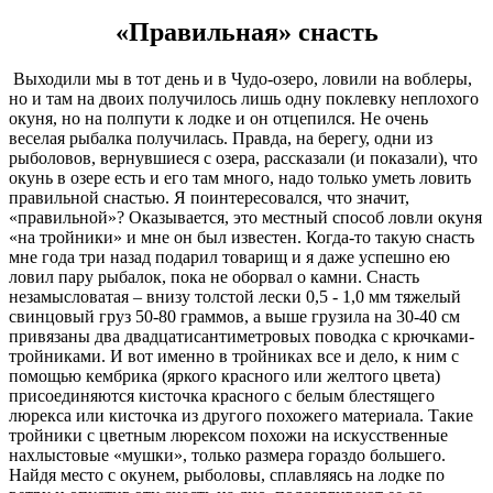
«Правильная» снасть
Выходили мы в тот день и в Чудо-озеро, ловили на воблеры,
но и там на двоих получилось лишь одну поклевку неплохого
окуня, но на полпути к лодке и он отцепился. Не очень
веселая рыбалка получилась. Правда, на берегу, одни из
рыболовов, вернувшиеся с озера, рассказали (и показали), что
окунь в озере есть и его там много, надо только уметь ловить
правильной снастью. Я поинтересовался, что значит,
«правильной»? Оказывается, это местный способ ловли окуня
«на тройники» и мне он был известен. Когда-то такую снасть
мне года три назад подарил товарищ и я даже успешно ею
ловил пару рыбалок, пока не оборвал о камни. Снасть
незамысловатая – внизу толстой лески 0,5 - 1,0 мм тяжелый
свинцовый груз 50-80 граммов, а выше грузила на 30-40 см
привязаны два двадцатисантиметровых поводка с крючками-
тройниками. И вот именно в тройниках все и дело, к ним с
помощью кембрика (яркого красного или желтого цвета)
присоединяются кисточка красного с белым блестящего
люрекса или кисточка из другого похожего материала. Такие
тройники с цветным люрексом похожи на искусственные
нахлыстовые «мушки», только размера гораздо большего.
Найдя место с окунем, рыболовы, сплавляясь на лодке по