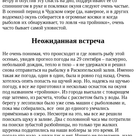
ветру и опустив эту снасть на дно, поддергивают ее со
спиннингом в руке и поклевки окуня следуют очень частые.
В осенний период в Чудском озере (да, наверное, и в других
водоемах) окунь собирается в огромные косяки и когда
рыболов их обнаруживает, то ловля «на тройники», очень
часто бывает самой уловистой.
Неожиданная встреча
Не очень понимая, что происходит и где ловить рыбу этой
осенью, увидев прогноз погоды на 29 сентября – пасмурно,
небольшой дождик, тепло и тихо – я не удержался и решил
снова отправиться на рыбалку в Раскопельский залив. Именно
такая же погода, один в один, была и ровно год назад. Очень
хотелось опять попасть на щучий жор. Но, надеясь на щучью
погоду, я все же приготовил и несколько оснасток на окуня
под названием «тройники». Из города выехали с товарищем
еще затемно, из расчета, чтобы с рассветом быть у воды. На
берегу у лесопилки было уже семь машин с рыболовами и,
пока мы собирались, все они до единого умчались
прямёхонько в озеро. Несмотря на это, мы все же решили
поискать щуку в заливе. Два с половиной часа мы потратили
на поиски зубастой разбойницы, но только три жалких
щуренка подцепились на наши воблеры за это время. И
погода что надо, а щуки так и нет. Ничего не поделаешь, надо