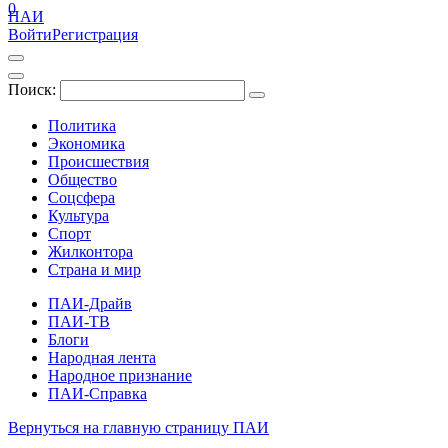
0
ПАИ
Войти
Регистрация
Поиск:
Политика
Экономика
Происшествия
Общество
Соцсфера
Культура
Спорт
Жилконтора
Страна и мир
ПАИ-Драйв
ПАИ-ТВ
Блоги
Народная лента
Народное признание
ПАИ-Справка
Вернуться на главную страницу ПАИ