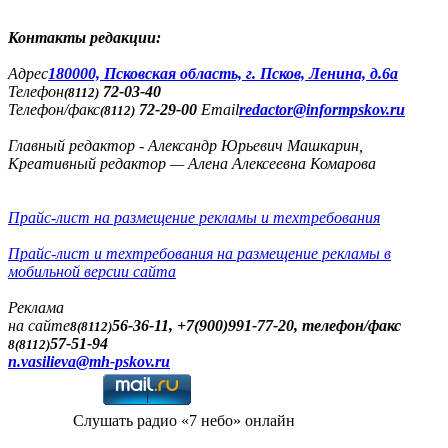
Контакты редакции:
Адреc
180000, Псковская область, г. Псков, Ленина, д.6а
Телефон
72-03-40
(8112)
Телефон/факс
72-29-00
Email
redactor@informpskov.ru
(8112)
Главный редактор - Александр Юрьевич Машкарин,
Креативный редактор — Алена Алексеевна Комарова
Прайс-лист на размещение рекламы и техтребования
Прайс-лист и техтребования на размещение рекламы в
мобильной версии сайта
Реклама
на сайте
56-36-11, +7(900)991-77-20, телефон/факс
8(8112)
57-51-94
8(8112)
n.vasilieva@mh-pskov.ru
Слушать радио «7 небо» онлайн