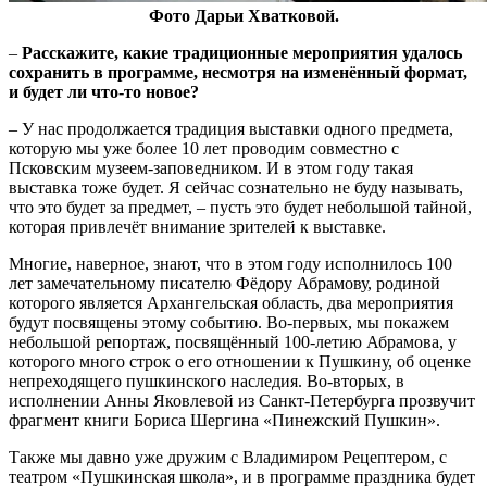
Фото Дарьи Хватковой.
–
Расскажите, какие традиционные мероприятия удалось
сохранить в программе, несмотря на изменённый формат,
и будет ли что-то новое?
– У нас продолжается традиция выставки одного предмета,
которую мы уже более 10 лет проводим совместно с
Псковским музеем-заповедником. И в этом году такая
выставка тоже будет. Я сейчас сознательно не буду называть,
что это будет за предмет, – пусть это будет небольшой тайной,
которая привлечёт внимание зрителей к выставке.
Многие, наверное, знают, что в этом году исполнилось 100
лет замечательному писателю Фёдору Абрамову, родиной
которого является Архангельская область, два мероприятия
будут посвящены этому событию. Во-первых, мы покажем
небольшой репортаж, посвящённый 100-летию Абрамова, у
которого много строк о его отношении к Пушкину, об оценке
непреходящего пушкинского наследия. Во-вторых, в
исполнении Анны Яковлевой из Санкт-Петербурга прозвучит
фрагмент книги Бориса Шергина «Пинежский Пушкин».
Также мы давно уже дружим с Владимиром Рецептером, с
театром «Пушкинская школа», и в программе праздника будет