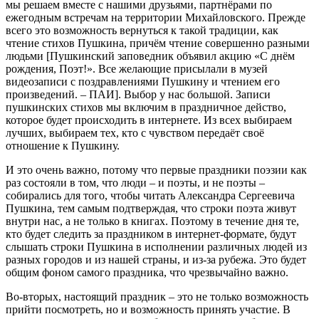
мы решаем вместе с нашими друзьями, партнёрами по
ежегодным встречам на территории Михайловского. Прежде
всего это возможность вернуться к такой традиции, как
чтение стихов Пушкина, причём чтение совершенно разными
людьми [Пушкинский заповедник объявил акцию «С днём
рождения, Поэт!». Все желающие присылали в музей
видеозаписи с поздравлениями Пушкину и чтением его
произведений. – ПАИ]. Выбор у нас большой. Записи
пушкинских стихов мы включим в праздничное действо,
которое будет происходить в интернете. Из всех выбираем
лучших, выбираем тех, кто с чувством передаёт своё
отношение к Пушкину.
И это очень важно, потому что первые праздники поэзии как
раз состояли в том, что люди – и поэты, и не поэты –
собирались для того, чтобы читать Александра Сергеевича
Пушкина, тем самым подтверждая, что строки поэта живут
внутри нас, а не только в книгах. Поэтому в течение дня те,
кто будет следить за праздником в интернет-формате, будут
слышать строки Пушкина в исполнении различных людей из
разных городов и из нашей страны, и из-за рубежа. Это будет
общим фоном самого праздника, что чрезвычайно важно.
Во-вторых, настоящий праздник – это не только возможность
прийти посмотреть, но и возможность принять участие. В