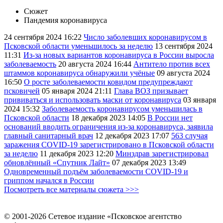
Сюжет
Пандемия коронавируса
24 сентября 2024
16:22
Число заболевших коронавирусом в
Псковской области уменьшилось за неделю
13 сентября 2024
11:31
Из-за новых вариантов коронавируса в России выросла
заболеваемость
20 августа 2024
16:44
Антитело против всех
штаммов коронавируса обнаружили учёные
09 августа 2024
16:50
О росте заболеваемости ковидом предупреждают
псковичей
05 января 2024
21:11
Глава ВОЗ призывает
прививаться и использовать маски от коронавируса
03 января
2024
15:32
Заболеваемость коронавирусом уменьшилась в
Псковской области
18 декабря 2023
14:05
В России нет
оснований вводить ограничения из-за коронавируса, заявила
главный санитарный врач
12 декабря 2023
17:07
563 случая
заражения COVID-19 зарегистрировано в Псковской области
за неделю
11 декабря 2023
12:20
Минздрав зарегистрировал
обновлённый «Спутник Лайт»
07 декабря 2023
13:49
Одновременный подъём заболеваемости COVID-19 и
гриппом начался в России
Посмотреть все материалы сюжета >>>
© 2001-2026 Сетевое издание «Псковское агентство