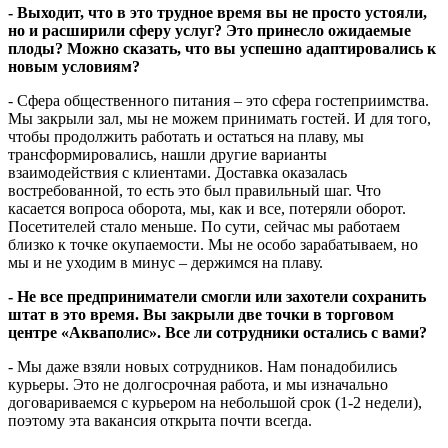
- Выходит, что в это трудное время вы не просто устояли,
но и расширили сферу услуг? Это принесло ожидаемые
плоды? Можно сказать, что вы успешно адаптировались к
новым условиям?
- Сфера общественного питания – это сфера гостеприимства.
Мы закрыли зал, мы не можем принимать гостей. И для того,
чтобы продолжить работать и остаться на плаву, мы
трансформировались, нашли другие варианты
взаимодействия с клиентами. Доставка оказалась
востребованной, то есть это был правильный шаг. Что
касается вопроса оборота, мы, как и все, потеряли оборот.
Посетителей стало меньше. По сути, сейчас мы работаем
близко к точке окупаемости. Мы не особо зарабатываем, но
мы и не уходим в минус – держимся на плаву.
- Не все предприниматели смогли или захотели сохранить
штат в это время. Вы закрыли две точки в торговом
центре «Акваполис». Все ли сотрудники остались с вами?
- Мы даже взяли новых сотрудников. Нам понадобились
курьеры. Это не долгосрочная работа, и мы изначально
договариваемся с курьером на небольшой срок (1-2 недели),
поэтому эта вакансия открыта почти всегда.