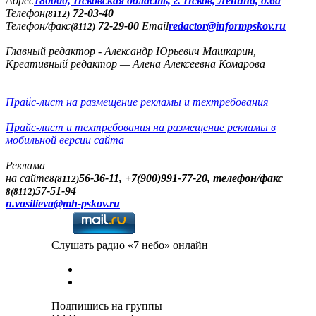
Адреc
180000, Псковская область, г. Псков, Ленина, д.6а
Телефон
72-03-40
(8112)
Телефон/факс
72-29-00
Email
redactor@informpskov.ru
(8112)
Главный редактор - Александр Юрьевич Машкарин,
Креативный редактор — Алена Алексеевна Комарова
Прайс-лист на размещение рекламы и техтребования
Прайс-лист и техтребования на размещение рекламы в
мобильной версии сайта
Реклама
на сайте
56-36-11, +7(900)991-77-20, телефон/факс
8(8112)
57-51-94
8(8112)
n.vasilieva@mh-pskov.ru
Слушать радио «7 небо» онлайн
Подпишись на группы