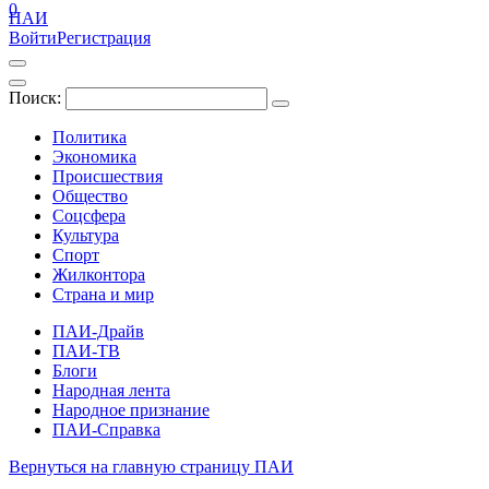
0
ПАИ
Войти
Регистрация
Поиск:
Политика
Экономика
Происшествия
Общество
Соцсфера
Культура
Спорт
Жилконтора
Страна и мир
ПАИ-Драйв
ПАИ-ТВ
Блоги
Народная лента
Народное признание
ПАИ-Справка
Вернуться на главную страницу ПАИ