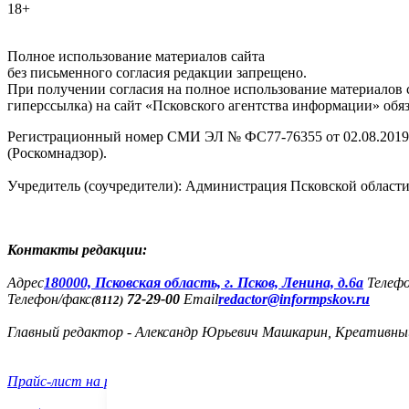
18+
Полное использование материалов сайта
без письменного согласия редакции запрещено.
При получении согласия на полное использование материалов с
гиперссылка) на сайт «Псковского агентства информации» обяз
Регистрационный номер СМИ ЭЛ № ФС77-76355 от 02.08.2019,
(Роскомнадзор).
Учредитель (соучредители): Администрация Псковской облас
Контакты редакции:
Адреc
180000, Псковская область, г. Псков, Ленина, д.6а
Телеф
Телефон/факс
72-29-00
Email
redactor@informpskov.ru
(8112)
Главный редактор - Александр Юрьевич Машкарин, Креативны
Прайс-лист на размещение рекламы и техтребования