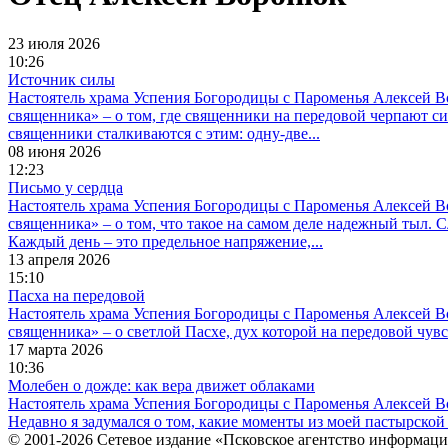
23 июля 2026
10:26
Источник силы
Настоятель храма Успения Богородицы с Пароменья Алексей 
священника» – о том, где священники на передовой черпают си
священники сталкиваются с этим: одну-две...
08 июня 2026
12:23
Письмо у сердца
Настоятель храма Успения Богородицы с Пароменья Алексей 
священника» – о том, что такое на самом деле надежный тыл. 
Каждый день – это предельное напряжение,...
13 апреля 2026
15:10
Пасха на передовой
Настоятель храма Успения Богородицы с Пароменья Алексей 
священника» – о светлой Пасхе, дух которой на передовой чувст
17 марта 2026
10:36
Молебен о дожде: как вера движет облаками
Настоятель храма Успения Богородицы с Пароменья Алексей В
Недавно я задумался о том, какие моменты из моей пастырской 
© 2001-2026 Сетевое издание «Псковское агентство информаци