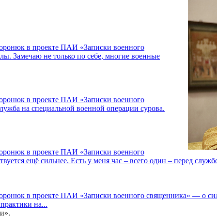
Воронюк в проекте ПАИ «Записки военного
лы. Замечаю не только по себе, многие военные
Воронюк в проекте ПАИ «Записки военного
Служба на специальной военной операции сурова.
Воронюк в проекте ПАИ «Записки военного
вуется ещё сильнее. Есть у меня час – всего один – перед службо
оронюк в проекте ПАИ «Записки военного священника» — о сил
практики на...
и».