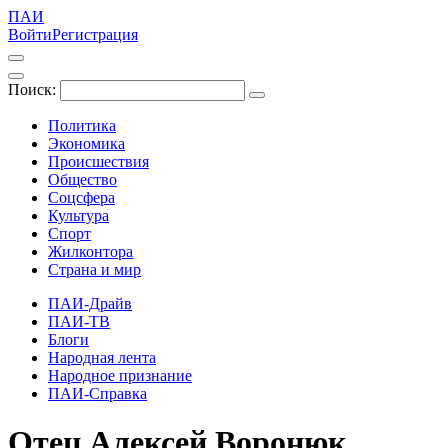
ПАИ
Войти
Регистрация
Поиск:
Политика
Экономика
Происшествия
Общество
Соцсфера
Культура
Спорт
Жилконтора
Страна и мир
ПАИ-Драйв
ПАИ-ТВ
Блоги
Народная лента
Народное признание
ПАИ-Справка
Отец Алексей Воронюк